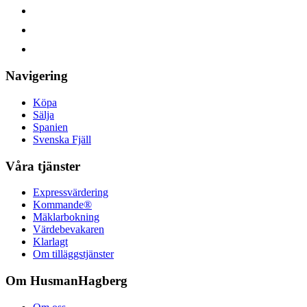
Navigering
Köpa
Sälja
Spanien
Svenska Fjäll
Våra tjänster
Expressvärdering
Kommande®
Mäklarbokning
Värdebevakaren
Klarlagt
Om tilläggstjänster
Om HusmanHagberg