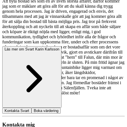
Att byta bostad ses som en av livets största affärer, därför kommer
jag som er mäklare att göra allt för att du skall känna dig trygg
genom hela processen. Jag är driven, engagerad och envis, det
tillsammans med att jag är vinnarskalle gör att jag kommer göra allt
för att sälja din bostad till bästa möjliga pris. Jag tror på frekvent
återkoppling och att nyckeln till att skapa en affär som både säljare
och köpare är riktigt nöjda med ligger, enligt mig, i god
kommunikation, tydlighet och lyhördhet inför alla de frågor och
funderingar som kan uppkomma före, under och efter processens
gång och jag kommer ta hand om er bostadsaffär som om det vore
Läs mer om Svart Karin Karlsson
min egna. Jag är uppvuxen i Rättvik, gjort en avstickare därifrån till
Stockholm i 13 år och har nu hittat ”hem” till Falun, där min mor är
uppvuxen och jag känner att cirkeln är sluten. På min fritid ägnar jag
mig åt cykling i all form, men mountainbike ligger mig varmast om
hjärtat. Paddlar kajak, styrketränar, åker längdskidor,
långfärdsskridskor, snowboard eller bara tar en promenad i något av
Dalarnas fantastiska naturområden. Jag förmedlar bostäder främst i
Falun, Rättvik, Leksand, Idre och Sälenfjällen. Tveka inte att
kontakta mig för ett förutsättningslöst möte!
Kontakta Svart
Boka värdering
Kontakta mig