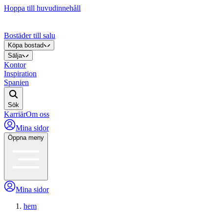
Hoppa till huvudinnehåll
Bostäder till salu
Köpa bostad
Sälja
Kontor
Inspiration
Spanien
Sök
Karriär
Om oss
Mina sidor
Öppna meny
Mina sidor
hem