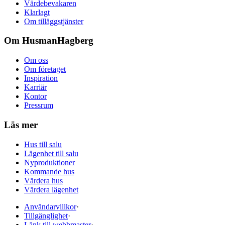
Värdebevakaren
Klarlagt
Om tilläggstjänster
Om HusmanHagberg
Om oss
Om företaget
Inspiration
Karriär
Kontor
Pressrum
Läs mer
Hus till salu
Lägenhet till salu
Nyproduktioner
Kommande hus
Värdera hus
Värdera lägenhet
Användarvillkor
·
Tillgänglighet
·
Länk till webbmaster
·