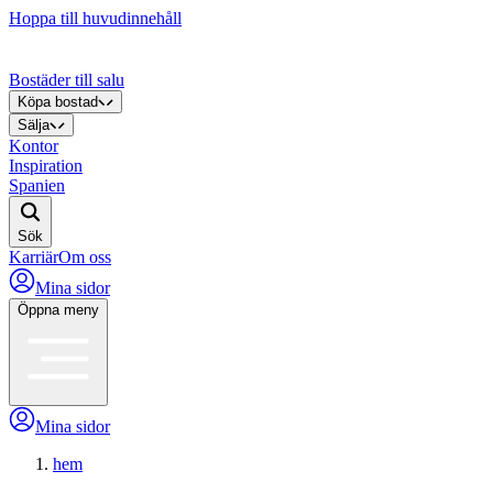
Hoppa till huvudinnehåll
Bostäder till salu
Köpa bostad
Sälja
Kontor
Inspiration
Spanien
Sök
Karriär
Om oss
Mina sidor
Öppna meny
Mina sidor
hem