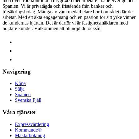
med över 100 kontor och drygt 400 medarbetare i både Sverige och
Spanien. Vi är privatägda och fristående från banker och
försäkringsbolag. Många av våra medarbetare bor i området där de
arbetar. Med ett äkta engagemang och en passion för sitt yrke vinner
de kundernas hjärtan. Det är därför vi är fastighetsmäklaren med
nöjdare kunder.
Välkommen att bli nöjd du också!
Navigering
Köpa
Sälja
Spanien
Svenska Fjäll
Våra tjänster
Expressvärdering
Kommande®
Mäklarbokning