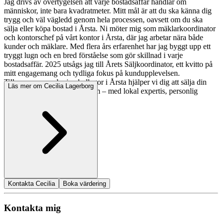
Jag drivs av övertygelsen att varje bostadsaffär handlar om
människor, inte bara kvadratmeter. Mitt mål är att du ska känna dig
trygg och väl vägledd genom hela processen, oavsett om du ska
sälja eller köpa bostad i Årsta. Ni möter mig som mäklarkoordinator
och kontorschef på vårt kontor i Årsta, där jag arbetar nära både
kunder och mäklare. Med flera års erfarenhet har jag byggt upp ett
tryggt lugn och en bred förståelse som gör skillnad i varje
bostadsaffär. 2025 utsågs jag till Årets Säljkoordinator, ett kvitto på
mitt engagemang och tydliga fokus på kundupplevelsen.
Tillsammans med mina kollegor i Årsta hjälper vi dig att sälja din
Läs mer om Cecilia Lagerborg
bostad eller hitta ditt nästa hem – med lokal expertis, personlig
service och stort engagemang.
Kontakta Cecilia
Boka värdering
Kontakta mig