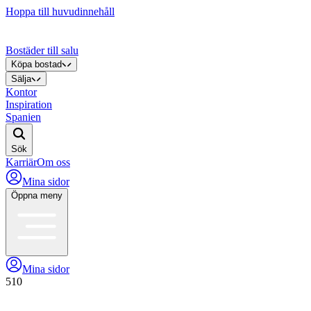
Hoppa till huvudinnehåll
Bostäder till salu
Köpa bostad
Sälja
Kontor
Inspiration
Spanien
Sök
Karriär
Om oss
Mina sidor
Öppna meny
Mina sidor
510