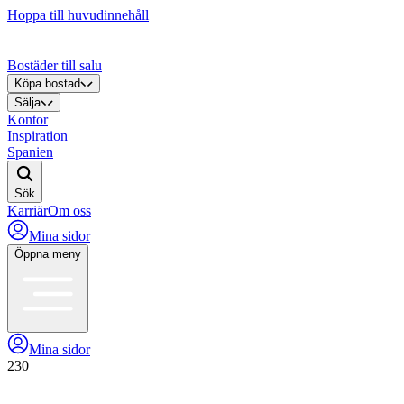
Hoppa till huvudinnehåll
Bostäder till salu
Köpa bostad
Sälja
Kontor
Inspiration
Spanien
Sök
Karriär
Om oss
Mina sidor
Öppna meny
Mina sidor
230