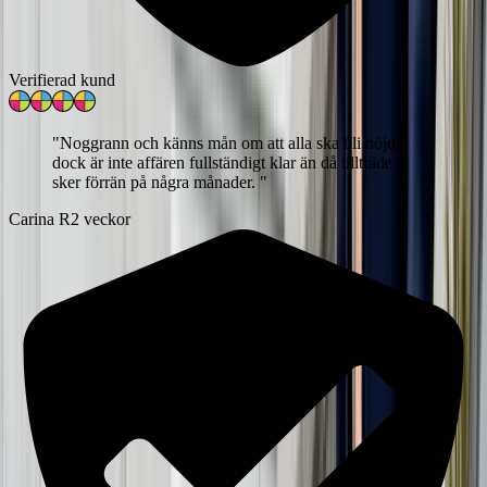
Verifierad kund
"
Noggrann och känns mån om att alla ska bli nöjda,
dock är inte affären fullständigt klar än då tillträde ej
sker förrän på några månader.
"
Carina R
2 veckor