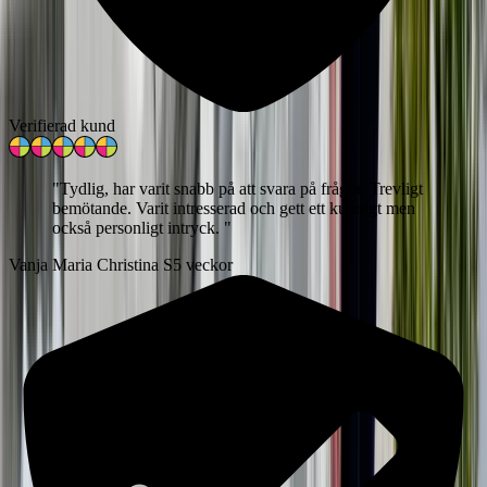
Verifierad kund
"
Tydlig, har varit snabb på att svara på frågor. Trevligt
bemötande. Varit intresserad och gett ett kunnigt men
också personligt intryck.
"
Vanja Maria Christina S
5 veckor