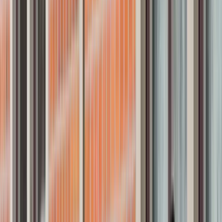
Referensförsäljningar
10
Till salu!