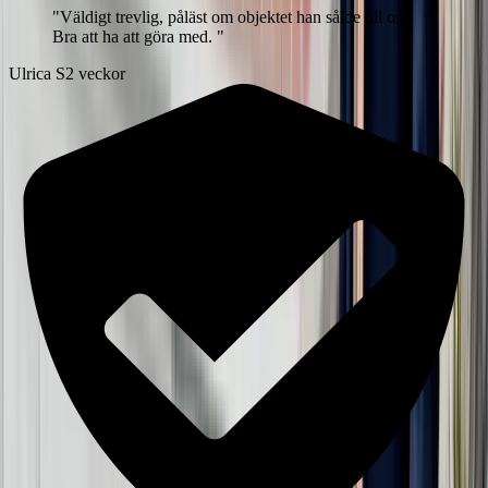
"
Väldigt trevlig, påläst om objektet han sålde till oss.
Bra att ha att göra med.
"
Ulrica S
2 veckor