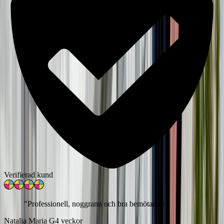
Verifierad kund
"
Professionell, noggrann och bra bemötande
"
Natalia Maria G
4 veckor