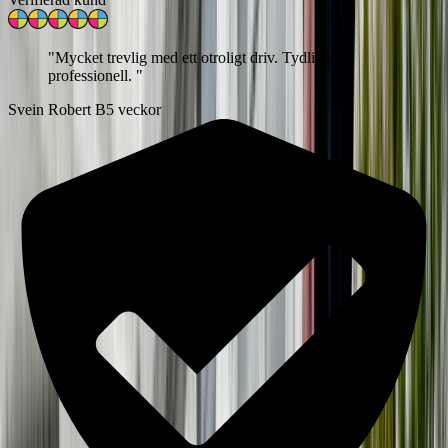
"
Mycket trevlig med ett otroligt driv. Tydlig och
professionell.
"
Svein Robert B
5 veckor