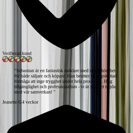
Verifierad kund
"
Sebastian är en fantastisk mäklare med stor lyhördhet
för både säljare och köpare. Han besitter en uppskattad
förmåga att inge trygghet under hela processen. Hög
tillgänglighet och professionalism - vi är mycket nöjda
med vår samverkan!
"
Jeanette G
4 veckor