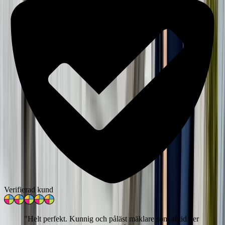
Verifierad kund
"
Helt perfekt. Kunnig och påläst mäklare som alltid ger