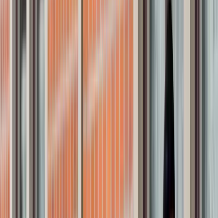
hem
Mäklare