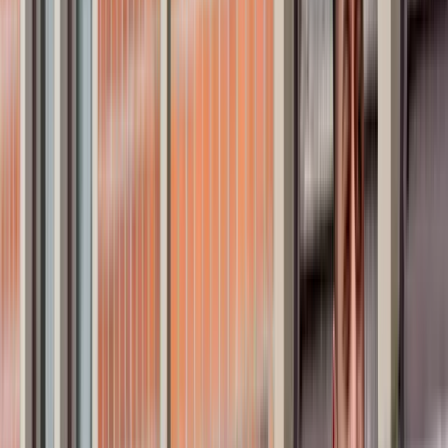
Hemma överallt i Umeå
Hej, vad glad jag blir att ni hittat hit! Att arbeta som mäklare är för
mig en dröm som gått i uppfyllelse. Min ambition att alltid skapa
starka och förtroendegivande relationer får verkligen sättas på prov
och jag utmanas ständigt för att skräddarsy unika helhetslösningar
för just Ert behov. Jag drivs av resultat och sätter alltid ribban högt
för att ge alla mina kunder det lilla extra för att ni skall känna er
trygga och övertygade om att min insatts avspeglar era såsom mina
mål – en väl genomförd och professionell affär med guldkant! Min
långa erfarenhet av att skapa långsiktiga och lojala kundrelationer
har givit mig förståelsen och ödmjukheten att sätta mig in i alla
Läs mer om Sebastian Nordtvedt
möjliga situationer och förhandlingar, vilket jag tror är den största
anledningen till att mina kunder kan känna sig trygga genom hela
processen. Sammanfattningsvis anser jag att en öppen och rak
dialog, med både säljare och köpare, alltid skapar bästa resultat samt
nöjda och återkommande kunder. Så med detta sagt – går ni i
säljtankar, är ni på jakt efter ny bostad eller söker ni bara
konsultation? Det spelar ingen roll! Jag finns här för Er före, under
och efter affären och min förhoppning är att alltid ge Er en fantastisk
upplevelse i troligen Er livs största affär. Varmt välkommen att boka
ett möte med mig om du vill veta mer om hur vi tillsamman kan få
dina drömmar att gå i uppfyllelse
Kontakta Sebastian
Boka värdering