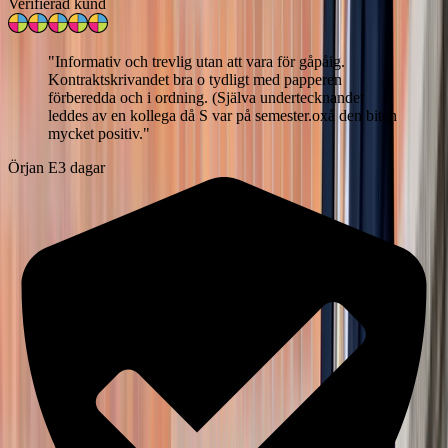
Verifierad kund
"
Informativ och trevlig utan att vara för gåpåig.
Kontraktskrivandet bra o tydligt med papperen
förberedda och i ordning. (Själva undertecknandet
leddes av en kollega då S var på semester.oxå den biten
mycket positiv.
"
Örjan E
3 dagar