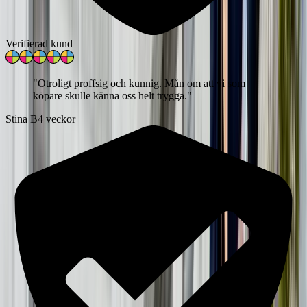
Verifierad kund
"
Otroligt proffsig och kunnig. Mån om att vi som
köpare skulle känna oss helt trygga.
"
Stina B
4 veckor