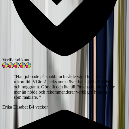
Verifierad kund
"
Han jobbade på snabbt och sålde vårat hus på
rekordtid. Vi är så tacksamma över hans jobb. Proffsig
och noggrann. Gör allt och lite till för sina kunder. Vi är
mer än nöjda och rekommenderar verkligen honom
som mäklare.
"
Erika Elisabet B
4 veckor