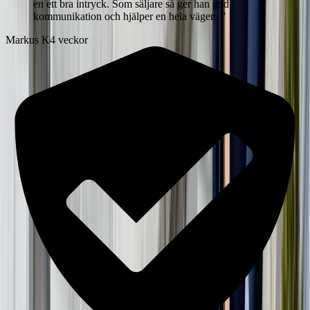
en ett bra intryck. Som säljare så ger han god
kommunikation och hjälper en hela vägen.
"
Markus K
4 veckor