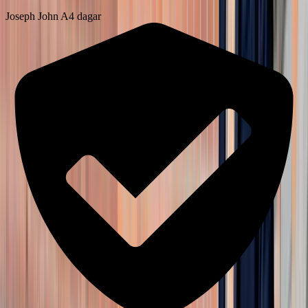
Joseph John A
4 dagar