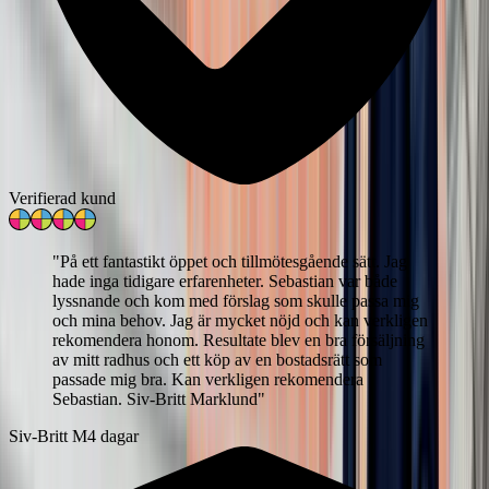
Verifierad kund
"
På ett fantastikt öppet och tillmötesgående sätt. Jag
hade inga tidigare erfarenheter. Sebastian var både
lyssnande och kom med förslag som skulle passa mig
och mina behov. Jag är mycket nöjd och kan verkligen
rekomendera honom. Resultate blev en bra försäljning
av mitt radhus och ett köp av en bostadsrätt som
passade mig bra. Kan verkligen rekomendera
Sebastian. Siv-Britt Marklund
"
Siv-Britt M
4 dagar