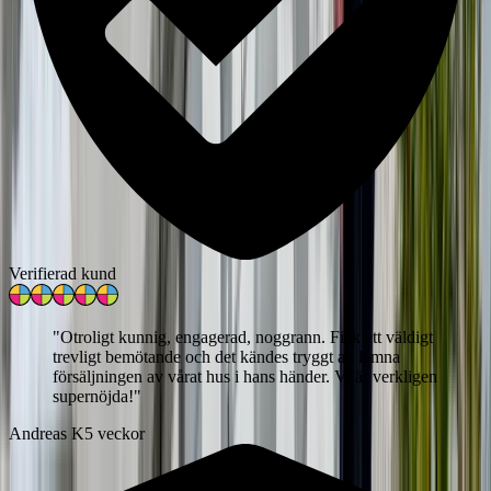
Verifierad kund
"
Otroligt kunnig, engagerad, noggrann. Fick ett väldigt
trevligt bemötande och det kändes tryggt att lämna
försäljningen av vårat hus i hans händer. Vi är verkligen
supernöjda!
"
Andreas K
5 veckor