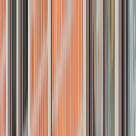
Hoppa till huvudinnehåll
Bostäder till salu
Köpa bostad
Sälja
Kontor
Inspiration
Spanien
Sök
Karriär
Om oss
Mina sidor
Öppna meny
Mina sidor