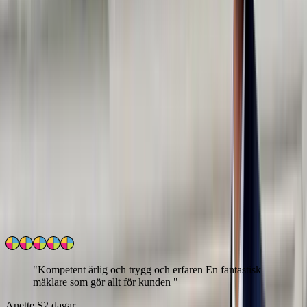
Sebastian Nordtvedt
Reg. Fastighetsmäklare /
Partner
Omdömen från mina kunder
4.9
/5
Läs
448
uppriktiga kundomdömen
Hur verifieras kundrelationen?
"
Kompetent ärlig och trygg och erfaren En fantastisk
mäklare som gör allt för kunden
"
Anette S
2 dagar