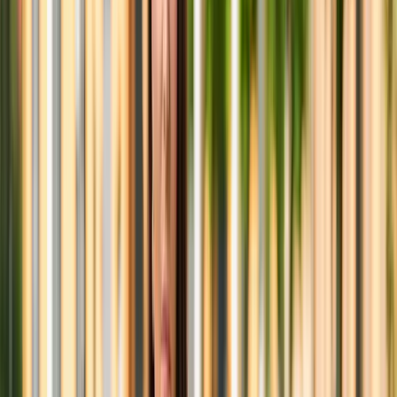
Jennie Pålsson
Reg. Fastighetsmäklare, Partner
Omdömen från mina kunder
4.8
/5
Läs
149
uppriktiga kundomdömen
Hur verifieras kundrelationen?