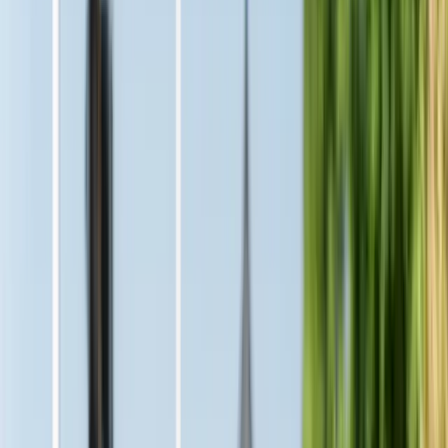
Referensförsäljningar
13
Till salu!