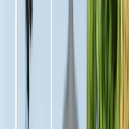
hem
Mäklare