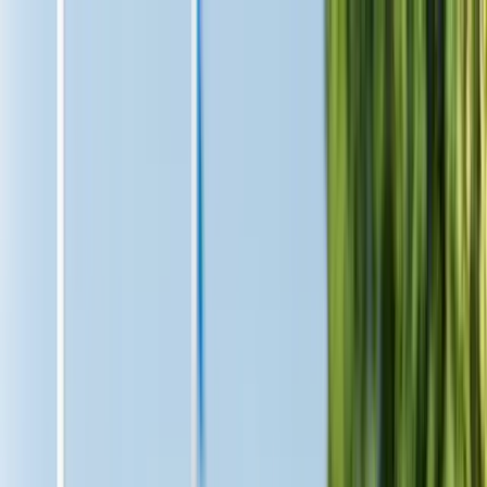
Hoppa till huvudinnehåll
Bostäder till salu
Köpa bostad
Sälja
Kontor
Inspiration
Spanien
Sök
Karriär
Om oss
Mina sidor
Öppna meny
Mina sidor