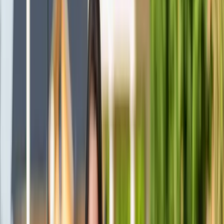
Nästa lediga tid
:
Ons 12/8, 11:00
Boka Jennie
Boka värdering
Kontakta mig