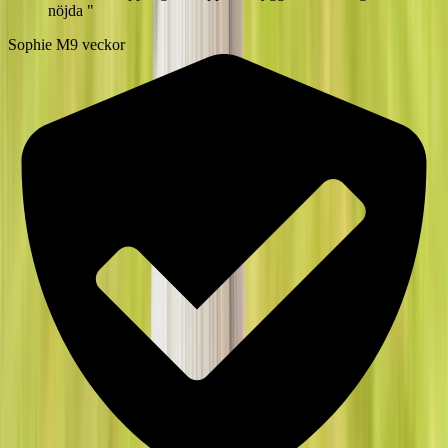
nöjda
"
Sophie M
9 veckor