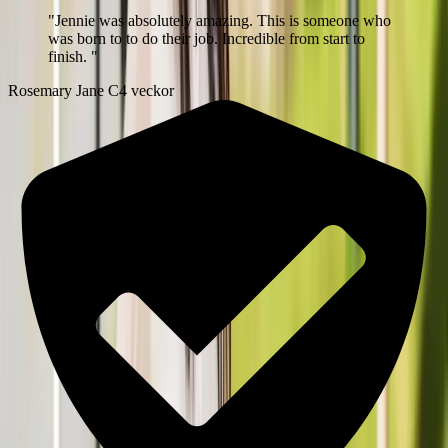
"
Jennie was absolutely amazing. This is someone who
was born to to do their job. Incredible from start to
finish.
"
Rosemary Jane C
4 veckor