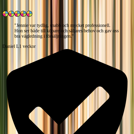
"
Jennie var tydlig, snabb och mycket professionell.
Hon ser både till köpare och säljares behov och gav oss
bra vägledning i försäljningen.
"
Daniel L
1 veckor