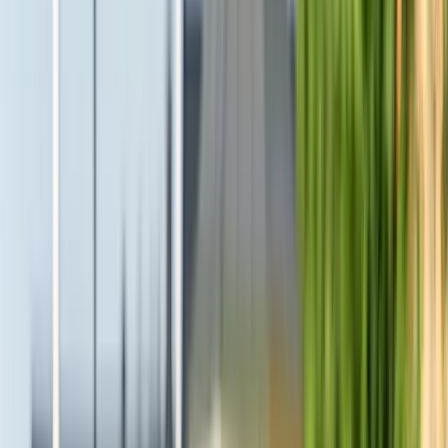
Hemma överallt i Östersund
För mig är denna bransch en livsstil & en livsstil som jag inte kan
leva utan! Jag får nämligen äran att förena mitt intresse med mitt
yrke. Vad är då mitt intresse? Jo, mitt intresse är du och ditt hem! För
mig är kundnöjdhet det primära! Jag skräddarsyr försäljningen efter
kundens specifika önskemål och förutsättningar och tillsammans
jobbar vi mot satta mål. Jag vill att du/ni som kund till mig skall vara
så nöjda med er försäljning att du/ni rekommenderar mig vidare till
andra. Jag är proaktiv, lyhörd, ambitiös, strategisk och
prestationsinriktad och nöjer mig inte förrän vi har försäljningen i
hamn på bästa tänkbara sätt! Återkoppling är något som jag tar på
Läs mer om Jennie Pålsson
största allvar. Som kund hos mig så kommer jag återkoppla dig
kontinuerligt och jobba strategiskt och proaktivt. Jag har 17 års
erfarenhet i branschen och har varit med om det mesta! Jag har
jobbat både som mäklarassistent, fotograf och stylist så jag vet även
hur du framhäver ditt boende på bästa sätt inför en försäljning. Vill
du veta värdet på din bostad och hur du kan lyckas med din
försäljning? Kontakta mig, jag hjälper dig mer än gärna. Vi ses!
Boka mäklare