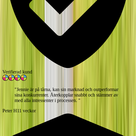
Verifierad kund
"
Jennie är på tårna, kan sin marknad och outperformar
sina konkurrenter. Återkopplar snabbt och stämmer av
med alla intressenter i processen.
"
Peter H
11 veckor