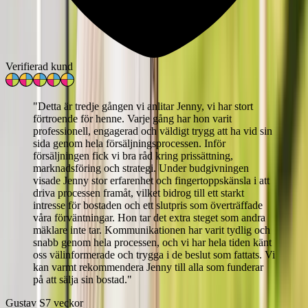
Verifierad kund
"
Detta är tredje gången vi anlitar Jenny, vi har stort
förtroende för henne. Varje gång har hon varit
professionell, engagerad och väldigt trygg att ha vid sin
sida genom hela försäljningsprocessen. Inför
försäljningen fick vi bra råd kring prissättning,
marknadsföring och strategi. Under budgivningen
visade Jenny stor erfarenhet och fingertoppskänsla i att
driva processen framåt, vilket bidrog till ett starkt
intresse för bostaden och ett slutpris som överträffade
våra förväntningar. Hon tar det extra steget som andra
mäklare inte tar. Kommunikationen har varit tydlig och
snabb genom hela processen, och vi har hela tiden känt
oss välinformerade och trygga i de beslut som fattats. Vi
kan varmt rekommendera Jenny till alla som funderar
på att sälja sin bostad.
"
Gustav S
7 veckor