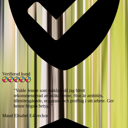
Verifierad kund
"
Valde Jennie som mäklare då jag blivit
rekommenderad att anlita henne. Hon är ambitiös,
tillmötesgående, noggrann och proffsig i sitt arbete. Ger
henne högsta betyg.
"
Maud Elisabet E
4 veckor