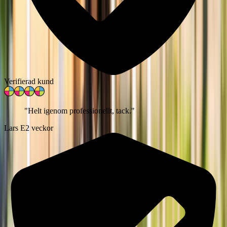
Verifierad kund
"
Helt igenom professionellt, tack.
"
Lars E
2 veckor