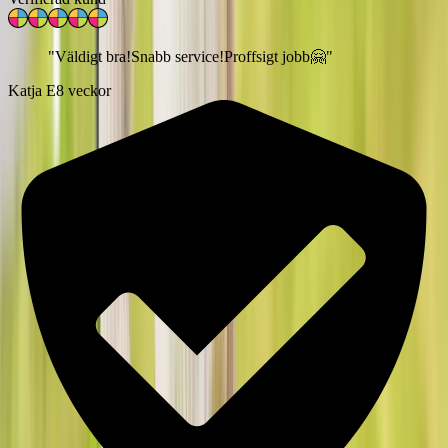
"
Väldigt bra!Snabb service!Proffsigt jobb🤗
"
Katja E
8 veckor