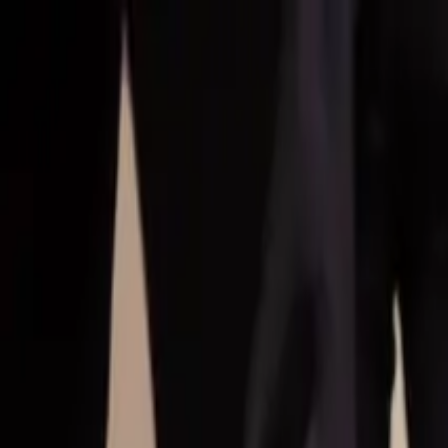
Hoppa till huvudinnehåll
Bostäder till salu
Köpa bostad
Sälja
Kontor
Inspiration
Spanien
Sök
Karriär
Om oss
Mina sidor
Öppna meny
Mina sidor