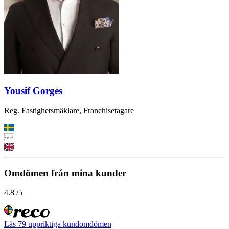
Yousif Gorges
Reg. Fastighetsmäklare, Franchisetagare
Omdömen från mina kunder
4.8
/5
Läs
79
uppriktiga kundomdömen