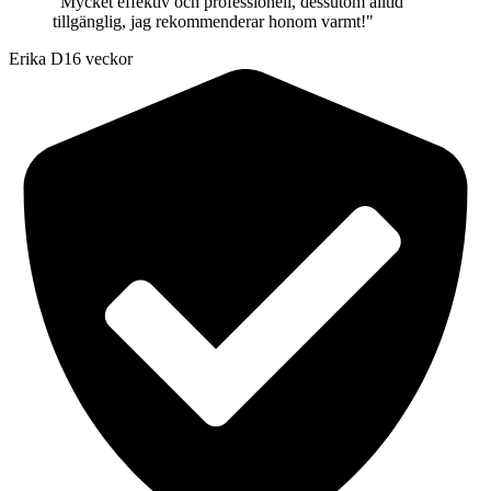
"
Mycket effektiv och professionell, dessutom alltid
tillgänglig, jag rekommenderar honom varmt!
"
Erika D
16 veckor