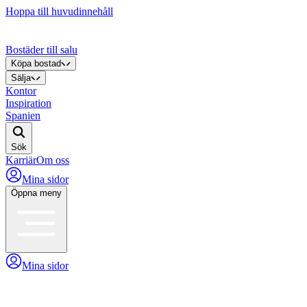
Hoppa till huvudinnehåll
Bostäder till salu
Köpa bostad
Sälja
Kontor
Inspiration
Spanien
Sök
Karriär
Om oss
Mina sidor
Öppna meny
Mina sidor