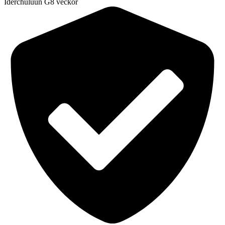
Iderchuluun G
8 veckor