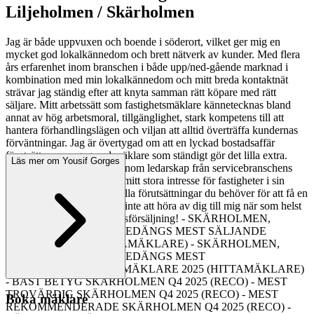
Liljeholmen / Skärholmen
Jag är både uppvuxen och boende i söderort, vilket ger mig en
mycket god lokalkännedom och brett nätverk av kunder. Med flera
års erfarenhet inom branschen i både upp/ned-gående marknad i
kombination med min lokalkännedom och mitt breda kontaktnät
strävar jag ständig efter att knyta samman rätt köpare med rätt
säljare. Mitt arbetssätt som fastighetsmäklare kännetecknas bland
annat av hög arbetsmoral, tillgänglighet, stark kompetens till att
hantera förhandlingslägen och viljan att alltid överträffa kundernas
förväntningar. Jag är övertygad om att en lyckad bostadsaffär
förutsätter en engagerad mäklare som ständigt gör det lilla extra.
Läs mer om Yousif Gorges
Med min långa erfarenhet inom ledarskap från servicebranschens
alla hörn tillsammans med mitt stora intresse för fastigheter i sin
helhet bidrar till att du får alla förutsättningar du behöver för att få en
lyckad bostadsaffär Tveka inte att höra av dig till mig när som helst
för en framgångsrik bostadsförsäljning! - SKÄRHOLMEN,
VÅRBERG, SÄTRA, BREDÄNGS MEST SÄLJANDE
MÄKLARE 2025 (HITTAMÄKLARE) - SKÄRHOLMEN,
VÅRBERG, SÄTRA, BREDÄNGS MEST
REKOMMENDERADE MÄKLARE 2025 (HITTAMÄKLARE)
- BÄST BETYG SKÄRHOLMEN Q4 2025 (RECO) - MEST
TROVÄRDIG SKÄRHOLMEN Q4 2025 (RECO) - MEST
Boka mäklare
REKOMMENDERADE SKÄRHOLMEN Q4 2025 (RECO) -