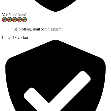
Verifierad kund
"
Så proffsig, snäll och hjälpsam!
"
Lotta J
18 veckor