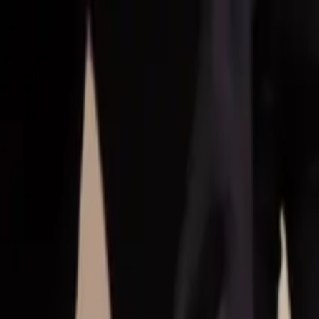
Hoppa till huvudinnehåll
Bostäder till salu
Köpa bostad
Sälja
Kontor
Inspiration
Spanien
Sök
Karriär
Om oss
Mina sidor
Öppna meny
Mina sidor