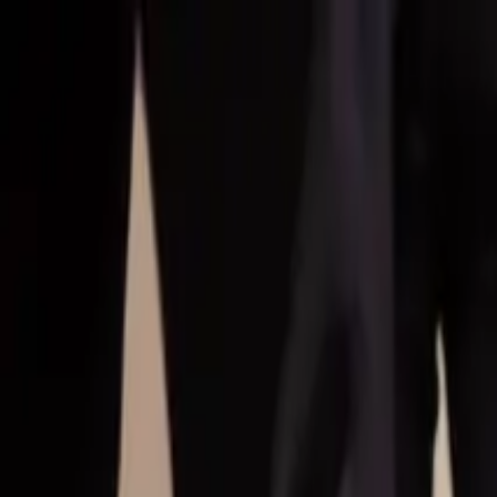
Hoppa till huvudinnehåll
Bostäder till salu
Köpa bostad
Sälja
Kontor
Inspiration
Spanien
Sök
Karriär
Om oss
Mina sidor
Öppna meny
Mina sidor