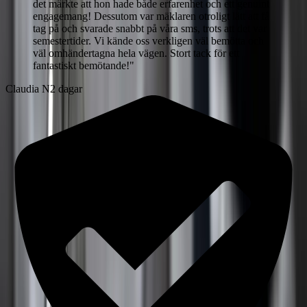
det märkte att hon hade både erfarenhet och ett genuint
engagemang! Dessutom var mäklaren otroligt lätt att få
tag på och svarade snabbt på våra sms, trots att det var
semestertider. Vi kände oss verkligen väl bemötta och
väl omhändertagna hela vägen. Stort tack för ett
fantastiskt bemötande!
"
Claudia N
2 dagar