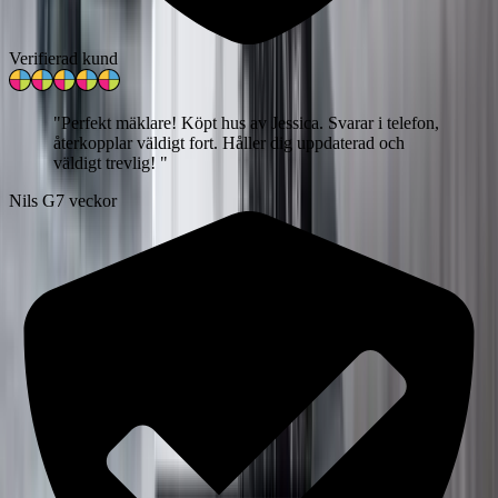
Verifierad kund
"
Perfekt mäklare! Köpt hus av Jessica. Svarar i telefon,
återkopplar väldigt fort. Håller dig uppdaterad och
väldigt trevlig!
"
Nils G
7 veckor