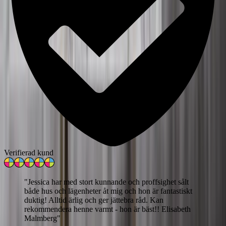
Verifierad kund
"
Jessica har med stort kunnande och proffsighet sålt
både hus och lägenheter åt mig och hon är fantastiskt
duktig! Alltid ärlig och ger jättebra råd. Kan
rekommendera henne varmt - hon är bäst!! Elisabeth
Malmberg
"