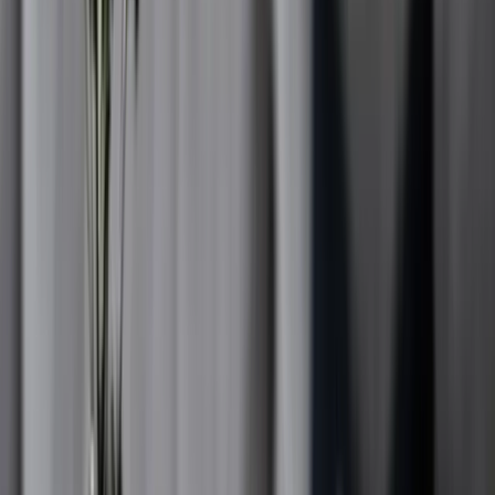
Vad tittar en mäklare på vid värdering av hus?
Mäklaren granskar bostadens skick, storlek, tomt, planlösning,
byggteknik och läge i området. Dessutom vägs föreningens
eventuella historik (om det är ett radhus i samfällighet) samt
marknadsdata in för att ge en korrekt helhetsbild.
Vad kostar en skriftlig värdering av hus?
Vill du ha ett skriftligt intyg, till exempel för en låneomförhandling,
tillkommer en avgift som fastställs i samråd med vårt kontor på
Orust.
Hur ofta kan man omvärdera huset?
Banken brukar kräva att det ska gå fem år mellan omvärderingar om
syftet är att omförhandla bolånet för villor/bostadsrätter/fritidshus,
såvida du inte gjort större förändringar som påverkar värdet.
Hur lång tid tar en värdering av ett hus?
En muntlig värdering på plats tar i regel mellan 30 och 60 minuter.
En skriftlig värdering kan ta lite längre tid att färdigställa eftersom
den kräver mer analys och dokumentation.
Måste jag göra en besiktning innan värdering?