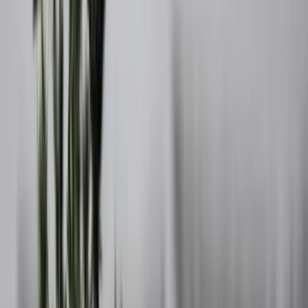
Orust är en av Sveriges största öar och erbjuder ett havsnära liv i
naturskön miljö. Här bor du nära salta bad, klippor, båtliv och
charmiga kustsamhällen som Henån, Ellös, Mollösund och
Käringön.
Kommunen omfattar både fastland och skärgård, inklusive bebodda
öar som Flatön, Härmanö och Lyrön. Båtbyggeriet har en stark
tradition och spelar fortfarande en viktig roll i det lokala näringslivet.
Orust präglas av gemenskap, kultur och närhet till natur. Evenemang
som Öppna Varv lockar årligen båt- och havsentusiaster från hela
landet. Samtidigt har du kort resväg till Uddevalla, Stenungsund och
Göteborg.
Kontakta HusmanHagberg på Orust
Våra fastighetsmäklare på Orust har lång erfarenhet och god
lokalkännedom. Vi hjälper dig att värdera, förbereda eller sälja ditt
hus på dina villkor.
Oavsett om du vill boka en värdering, har frågor om
bostadsmarknaden eller bara vill diskutera dina planer för framtiden