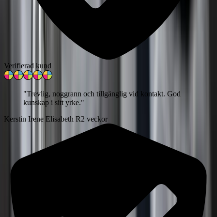
Verifierad kund
"
Trevlig, noggrann och tillgänglig vid kontakt. God
kunskap i sitt yrke.
"
Kerstin Irene Elisabeth R
2 veckor