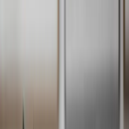
Kostnadsfri värdering
Vår kostnadsfria värdering passar dig som vill få en översiktlig, men
ändå pålitlig bedömning av husets marknadsvärde – utan kostnad
när du väljer att sälja ditt hus med oss. Under värderingen tittar vi
bland annat på:
Storlek och skick
– Boyta, planlösning och eventuella
renoveringar.
Läge och omgivning
– Närhet till service, kommunikationer
och grönområden.
Tomt och byggnadens standard
– Husets skick, materialval
och tomtens användningsmöjligheter.
Tidigare försäljningar i området
– Jämförelse med liknande
bostäder och aktuella marknadspriser.
Efterfrågan på Orust
– Hur attraktivt området är just nu och
marknadens utveckling.
Boka kostnadsfri värdering
Expressvärdering