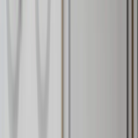
Äger du ett hus på Orust och vill veta vad det är värt? Kanske går
du i säljtankar eller så vill du få en uppdaterad bild av
marknadsläget. Som din lokala mäklare på Orust hjälper vi på
HusmanHagberg dig med en professionell och tillförlitlig värdering,
oavsett var i processen du befinner dig.
Att värdera din bostad är alltid ett bra första steg och en viktig grund
för framtida beslut. Kontakta oss för en kostnadsfri värdering av din
villa, ditt radhus eller fritidshus på Orust. Tillsammans lägger vi
grunden för en trygg och lyckad bostadsaffär när du känner dig
redo.
Värdera din bostad idag