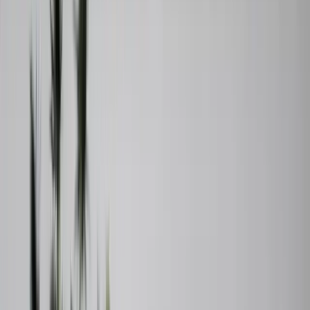
Läs mer om Värdebevakaren
Förbered din Kommande® försäljning
Med Kommande® får du ett värdefullt försprång på marknaden.
Genom att visa upp bostaden i ett tidigt skede, utan att den officiellt
är till salu, skapar vi intresse och bygger upp en målgrupp av
spekulanter i god tid. Det ger dig fler möjligheter och oss större
utrymme att arbeta strategiskt.
Du får även tid att förbereda bostaden, genomföra eventuella
förbättringar och fatta genomtänkta beslut kring prissättning och
visningar. Vi vet vilka åtgärder som lönar sig och vad som får
spekulanter att agera.
Med Kommande® kan vi dessutom matcha din bostad mot vårt
spekulantregister och bearbeta rätt köpare redan innan visningarna
startar. Det gör att din bostad kan få en starkare start när den väl
publiceras – med bättre förutsättningar för en lyckad affär.
Läs mer om Kommande®
Skriftlig värdering till banken