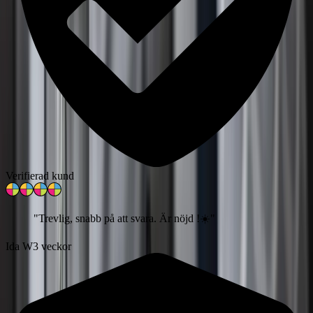
Verifierad kund
"
Trevlig, snabb på att svara. Är nöjd !☀️
"
Ida W
3 veckor