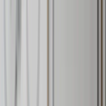
Hoppa till huvudinnehåll
Bostäder till salu
Köpa bostad
Sälja
Kontor
Inspiration
Spanien
Sök
Karriär
Om oss
Mina sidor
Öppna meny
Mina sidor
Värdera hus Orust