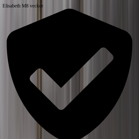
Elisabeth M
8 veckor