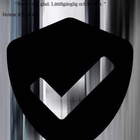
"
Positiv och glad. Lättillgänglig och korrekt.
"
Helene K
6 veckor