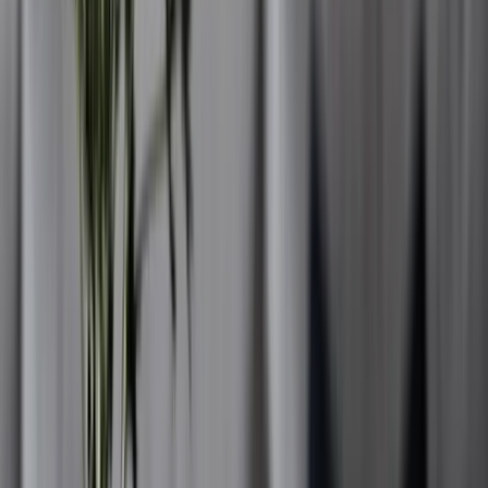
Värdera hus Orust – Vanliga frågor och
svar
Vad påverkar värdet på ett hus på Orust?
Värdet påverkas av flera faktorer. Bland annat skicket och
standarden på huset, boyta, byggår och tomtens möjligheter. Andra
faktorer som har stor betydelse för utropspriset är hur nära det är till
centrum, service, arbetsplatser, skolor och kommunikationer, samt
marknadsläget och efterfrågan i området.
Hur vet jag vad mitt hus är värderat till?
Börja med att boka en professionell värdering där någon av våra
mäklare besöker huset och jämför dess förutsättningar med liknande
försäljningar i området.
Du kan även jämföra annonser och slutpriser på hus i samma
område, men en personlig värdering ger oftast en mer exakt bild av
vad just din bostad är värd. Läs mer och upptäck aktuella
hus till
salu
i Orust kommun och se vad de ligger ute för i ditt område:
Hus
till salu på Orust
.