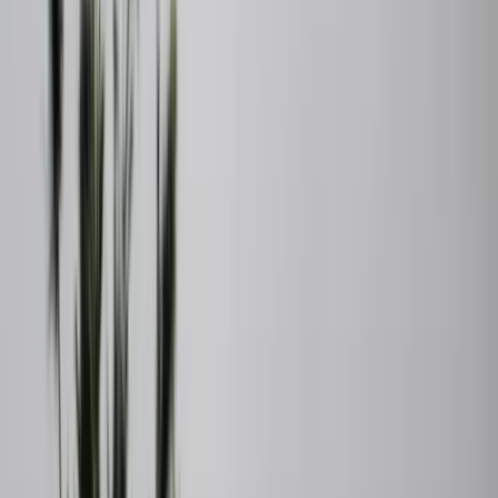
Vår kostnadsfria värdering är muntlig och fungerar inte som
underlag för till exempel låneomförhandling. Om du behöver ett
skriftligt intyg på bostadens värde, till exempel vid kontakt med
banken, erbjuder vi skriftlig värdering mot avgift. Priset bestäms i
samråd med våra lokala mäklare på Orust.