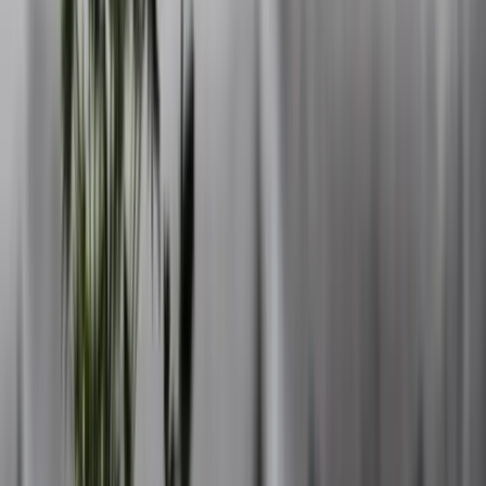
kan du räkna med vårt personliga engagemang och rådgivning
genom hela processen. Du är alltid varmt välkommen att kontakta
oss eller komma förbi vårt kontor.
Kontakt
Kochska Gränden 3
451 30 Uddevalla
Telefon:
010-179 79 60
E-post:
uddevalla@husmanhagberg.se
Öppettider
Måndag-Fredag 09:00-17:00
Kontakta HusmanHagberg på Orust