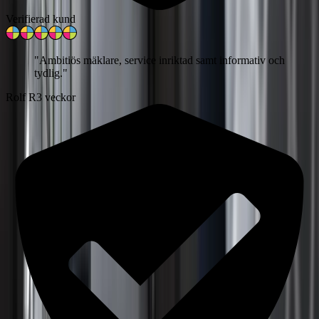
Verifierad kund
"
Ambitiös mäklare, service inriktad samt informativ och
tydlig.
"
Rolf R
3 veckor