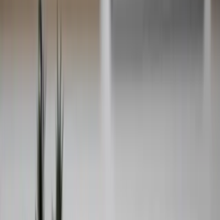
Behöver du en snabb värdering? Med vår expressvärdering får du
en första uppskattning av husets värde baserat på information du
lämnar via telefon, kombinerat med vår lokala marknadskännedom.
Vi utgår från att bostaden håller en normal standard.
Vill du ha en mer detaljerad bedömning efteråt, rekommenderar vi
ett personligt besök för att säkerställa att alla aspekter vägs in.
Expressvärderingen fungerar dock utmärkt som ett första
beslutsunderlag.
Boka expressvärdering
Värdebevakaren
Med Värdebevakaren får du enkelt koll på hur värdet på ditt hus
förändras över tid. Vi börjar med en kostnadsfri värdering och sätter
ett startvärde. Därefter skickar vi regelbundna uppdateringar om
prisutvecklingen och aktuella slutpriser i ditt område.
Du väljer själv hur ofta du vill få uppdateringar som skickas till din
e-post, vilket gör det enklare för dig att fatta smarta beslut kring din
bostad.