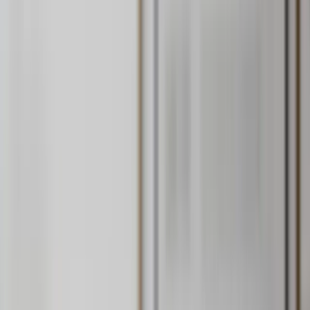
När du vill
värdera din lägenhet
eller ditt hus på Orust finns vi här
för dig med djup lokalkännedom, marknadsinsikt och personligt
engagemang att erbjuda.
Vi hjälper dig genom hela processen och gör alltid vårt yttersta för
att maximera dina möjligheter till en bra affär, oavsett hur
marknaden ser ut.
Värdera din bostad på Orust
Alla hus är unika och detsamma gäller förutsättningarna. En
värdering hjälper dig att förstå bostadens potential, fatta strategiska
beslut och planera rätt väg framåt. Beroende på din situation kan
olika upplägg vara aktuella. Kanske vill du ha en snabb
uppskattning eller så behöver du ett mer omfattande underlag.
Vårt mål är alltid att ge dig det stöd du behöver, så att du kan fatta
trygga och välinformerade beslut. Tack vare våra egna,
skräddarsydda tjänster ger vi din bostadsaffär bästa möjliga
förutsättningar när du är redo att sälja. Låt oss berätta mer om våra
olika tjänster för värdering, så att du lättare kan välja det alternativ
som passar dig bäst.