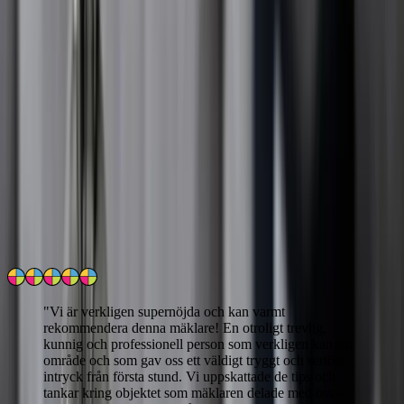
Nej, en besiktning krävs inte inför en värdering. Däremot kan det
vara aktuellt inför en försäljning, särskilt om du vill ge spekulanter
ett tydligt underlag. Vi hjälper dig gärna att avgöra vad som är
relevant i just ditt fall och guidar dig genom hela processen.
Omdömen från våra kunder
4.8
/5
Läs
387
uppriktiga kundomdömen
Hur verifieras kundrelationen?
"
Vi är verkligen supernöjda och kan varmt
rekommendera denna mäklare! En otroligt trevlig,
kunnig och professionell person som verkligen kan sitt
område och som gav oss ett väldigt tryggt och seriöst
intryck från första stund. Vi uppskattade de tips och
tankar kring objektet som mäklaren delade med oss –