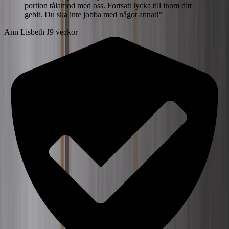
portion tålamod med oss. Fortsatt lycka till inom ditt
gebit. Du ska inte jobba med något annat!
"
Ann Lisbeth J
9 veckor