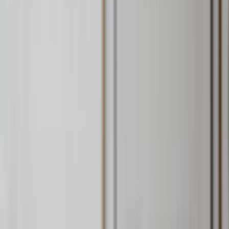
Vi får bostäder sålda – oavsett
marknadsläge