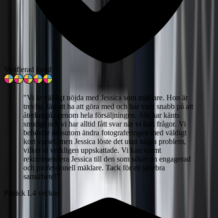
Verifierad kund
"
Vi är väldigt nöjda med Jessica som mäklare. Hon är
trevlig, lätt att ha att göra med och har varit snabb på att
återkoppla genom hela försäljningen. Allt har känts
smidigt och vi har alltid fått svar när vi haft frågor. Vi
behövde dessutom ändra fotograferingen med väldigt
kort varsel, men Jessica löste det utan några problem,
vilket vi verkligen uppskattade. Vi kan varmt
rekommendera Jessica till den som söker en engagerad
och professionell mäklare. Tack för ett jättebra
samarbete!
"
Patrick L
4 veckor