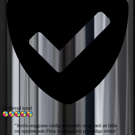
Verifierad kund
"
Seriös noggrann vänlig informativ noga med att hålla
oss uppdaterade.Flera visningar bra personliga möten
"