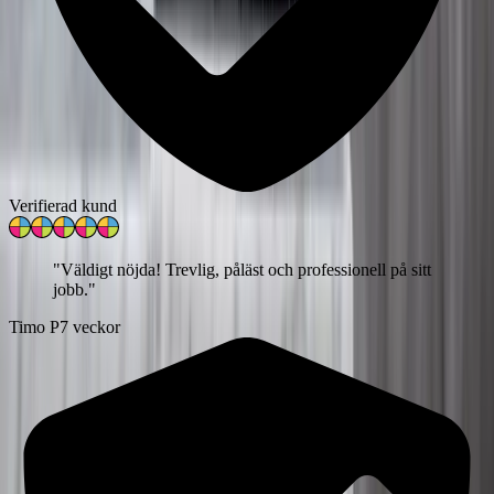
Verifierad kund
"
Väldigt nöjda! Trevlig, påläst och professionell på sitt
jobb.
"
Timo P
7 veckor