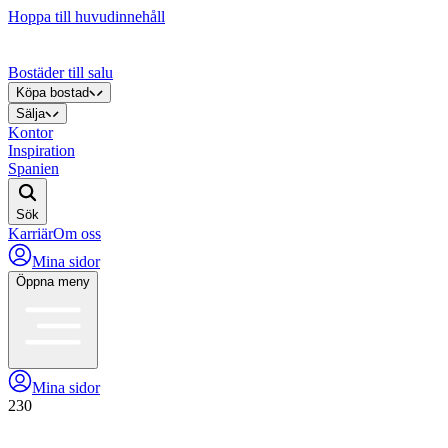
Hoppa till huvudinnehåll
Bostäder till salu
Köpa bostad
Sälja
Kontor
Inspiration
Spanien
Sök
Karriär
Om oss
Mina sidor
Öppna meny
Mina sidor
230