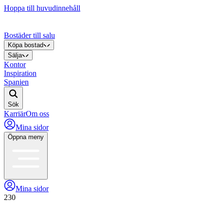
Hoppa till huvudinnehåll
Bostäder till salu
Köpa bostad
Sälja
Kontor
Inspiration
Spanien
Sök
Karriär
Om oss
Mina sidor
Öppna meny
Mina sidor
230