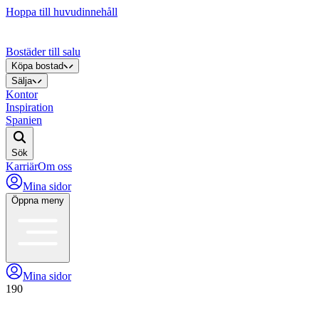
Hoppa till huvudinnehåll
Bostäder till salu
Köpa bostad
Sälja
Kontor
Inspiration
Spanien
Sök
Karriär
Om oss
Mina sidor
Öppna meny
Mina sidor
190