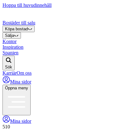
Hoppa till huvudinnehåll
Bostäder till salu
Köpa bostad
Sälja
Kontor
Inspiration
Spanien
Sök
Karriär
Om oss
Mina sidor
Öppna meny
Mina sidor
510