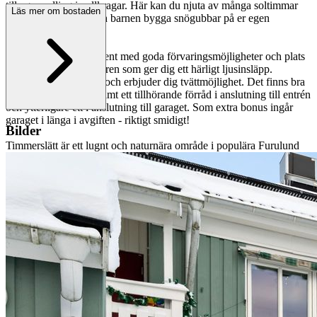
till egen odling i pallkragar. Här kan du njuta av många soltimmar
Läs mer om bostaden
sommartid och här kan barnen bygga snögubbar på er egen
trädgårdsyta vintertid.
Köket är ljust och stilrent med goda förvaringsmöjligheter och plats
för matbord intill fönstren som ger dig ett härligt ljusinsläpp.
Badrummet är fräscht och erbjuder dig tvättmöjlighet. Det finns bra
förvaring i bostaden samt ett tillhörande förråd i anslutning till entrén
och ytterligare ett i anslutning till garaget. Som extra bonus ingår
garaget i länga i avgiften - riktigt smidigt!
Bilder
Timmerslätt är ett lugnt och naturnära område i populära Furulund
med fina promenadstråk, skog och lekplatser och badsjöar precis
runt hörnet. Här bor du tryggt och grönt, samtidigt som du har nära
till allt du behöver i vardagen. I närområdet finns skolor och
förskolor. Du har även nära till Allum köpcentrum med ett stort
utbud av butiker, restauranger, apotek och matbutiker.
Kommunikationerna är utmärkta, bussen tar dig till centrala
Göteborg på ca 20 minuter, och E20 ligger bara ett par minuter bort
med bil.
Timmerslätt 40B gör det lätt att trivas, med grönskan utanför dörren,
gott om utrymme både inne och ute, och närheten till allt du behöver
i vardagen. Oavsett om du vill njuta av lugnet, odla på egen uteplats
eller bara ha ett praktiskt boende i trivsamt och familjevänligt