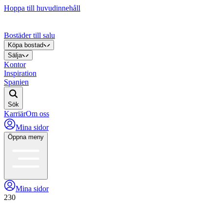
Hoppa till huvudinnehåll
Bostäder till salu
Köpa bostad
Sälja
Kontor
Inspiration
Spanien
Sök
Karriär
Om oss
Mina sidor
Öppna meny
Mina sidor
230