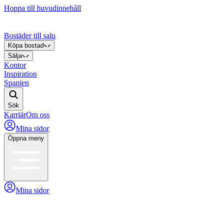
Hoppa till huvudinnehåll
Bostäder till salu
Köpa bostad
Sälja
Kontor
Inspiration
Spanien
Sök
Karriär
Om oss
Mina sidor
Öppna meny
Mina sidor