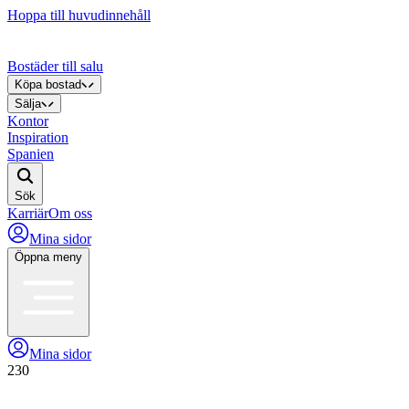
Hoppa till huvudinnehåll
Bostäder till salu
Köpa bostad
Sälja
Kontor
Inspiration
Spanien
Sök
Karriär
Om oss
Mina sidor
Öppna meny
Mina sidor
230