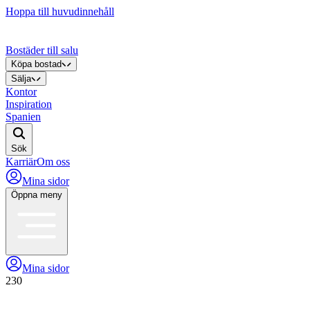
Hoppa till huvudinnehåll
Bostäder till salu
Köpa bostad
Sälja
Kontor
Inspiration
Spanien
Sök
Karriär
Om oss
Mina sidor
Öppna meny
Mina sidor
230