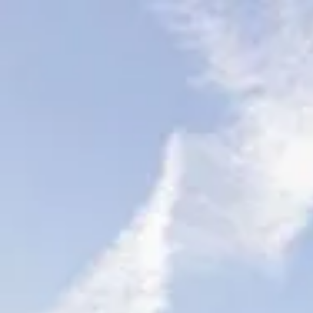
Hoppa till huvudinnehåll
Bostäder till salu
Köpa bostad
Sälja
Kontor
Inspiration
Spanien
Sök
Karriär
Om oss
Mina sidor
Öppna meny
Mina sidor
190