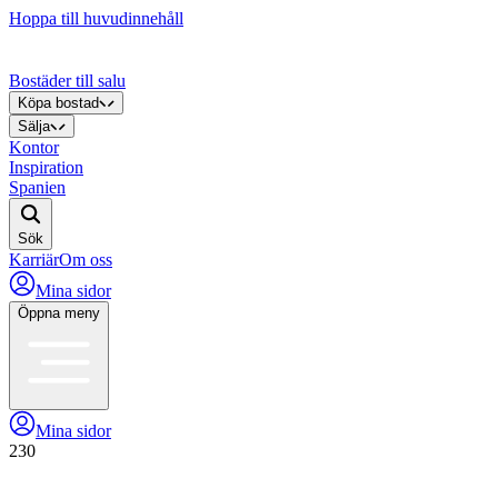
Hoppa till huvudinnehåll
Bostäder till salu
Köpa bostad
Sälja
Kontor
Inspiration
Spanien
Sök
Karriär
Om oss
Mina sidor
Öppna meny
Mina sidor
230