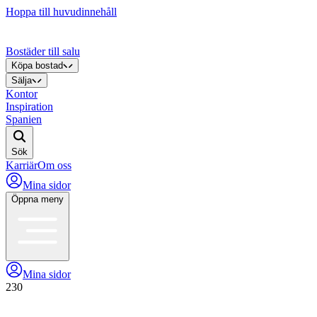
Hoppa till huvudinnehåll
Bostäder till salu
Köpa bostad
Sälja
Kontor
Inspiration
Spanien
Sök
Karriär
Om oss
Mina sidor
Öppna meny
Mina sidor
230