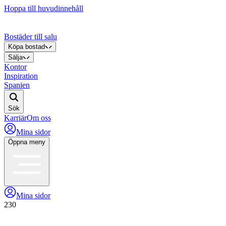
Hoppa till huvudinnehåll
Bostäder till salu
Köpa bostad
Sälja
Kontor
Inspiration
Spanien
Sök
Karriär
Om oss
Mina sidor
Öppna meny
Mina sidor
230