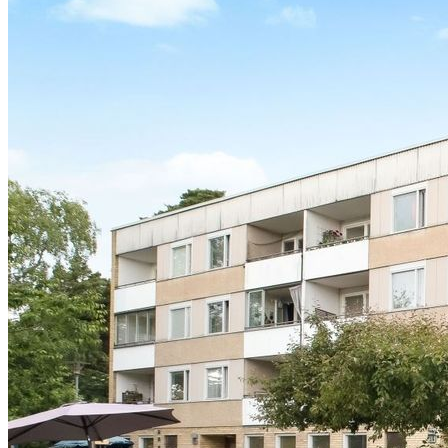
Här kan ni njuta av solen från tidig eftermiddag till tidigt på kvällen.
Vidare erbjuder bostaden 3 stora sovrum, en separat wc i
uthyrningsdelen och 2 stora badrum
Köket är renoverat i skandinavisk stil med goda arbetsytor och
välplanerade förvaringsmöjligheter.
I köket finns alla all maskinell utrustning som kan tänkas behövas.
Till köket finns en matsalsdels som erbjuder plats för matbord till 8
pers.
Här bor ni Brf Logen i Ör som består av 270 lägenheter belägen på
adresserna Logdansvägen 2-48 och Örsvängen 6A-C.
Tvättstuga finns på gården tillgängligt dygnet runt för föreningens
medlemmar. Föreningen har en engagerad trädgårdsgrupp som
består av medlemmar i föreningen som är intresserade av
trädgårdsarbete men även vill samla dem boende för gemenskap och
upprätthålla trivseln i området.
Utanför bostaden finns en trevlig grillplats för föreningens
medlemmar där grannar kan möta. Trots det naturnära läget, finner
ni service och kommunikationer inom nära avstånd. Buss 506 precis
utanför bostaden som går b.la till Sundbyberg centrum.
Varmt välkommen att kontakta mig för visning.