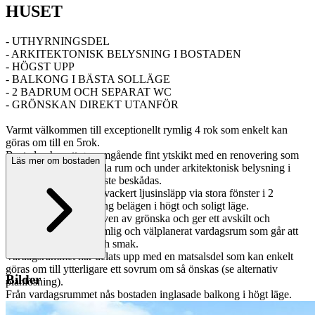
HUSET
- UTHYRNINGSDEL
- ARKITEKTONISK BELYSNING I BOSTADEN
- HÖGST UPP
- BALKONG I BÄSTA SOLLÄGE
- 2 BADRUM OCH SEPARAT WC
- GRÖNSKAN DIREKT UTANFÖR
Varmt välkommen till exceptionellt rymlig 4 rok som enkelt kan
göras om till en 5rok.
Bostaden har ett genomgående fint ytskikt med en renovering som
Läs mer om bostaden
utfördes i bostadens alla rum och under arkitektonisk belysning i
bostaden som bara måste beskådas.
Denna bostad flödar i vackert ljusinsläpp via stora fönster i 2
väderstreck och balkong belägen i högt och soligt läge.
Bostaden är helt omgiven av grönska och ger ett avskilt och
rogivande intryck. Rymlig och välplanerat vardagsrum som går att
möblera efter tycke och smak.
Vardagsrummet har delats upp med en matsalsdel som kan enkelt
göras om till ytterligare ett sovrum om så önskas (se alternativ
Bilder
planlösning).
Från vardagsrummet nås bostaden inglasade balkong i högt läge.
Milsvid utsikt samt omgiven av grönska och helt utan insyn.