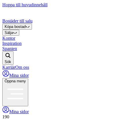
Hoppa till huvudinnehåll
Bostäder till salu
Köpa bostad
Sälja
Kontor
Inspiration
Spanien
Sök
Karriär
Om oss
Mina sidor
Öppna meny
Mina sidor
190