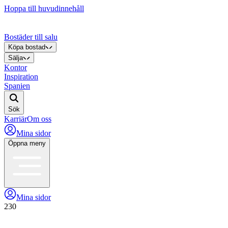
Hoppa till huvudinnehåll
Bostäder till salu
Köpa bostad
Sälja
Kontor
Inspiration
Spanien
Sök
Karriär
Om oss
Mina sidor
Öppna meny
Mina sidor
230