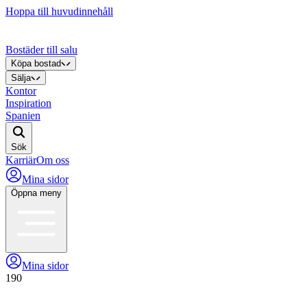
Hoppa till huvudinnehåll
Bostäder till salu
Köpa bostad
Sälja
Kontor
Inspiration
Spanien
Sök
Karriär
Om oss
Mina sidor
Öppna meny
Mina sidor
190