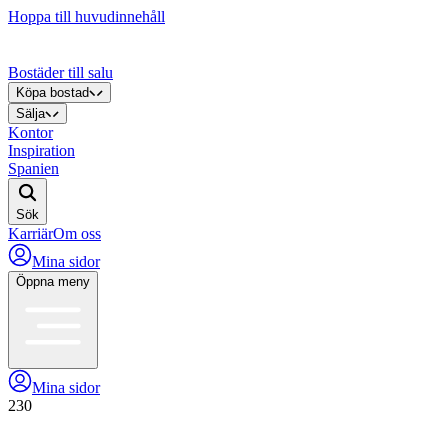
Hoppa till huvudinnehåll
Bostäder till salu
Köpa bostad
Sälja
Kontor
Inspiration
Spanien
Sök
Karriär
Om oss
Mina sidor
Öppna meny
Mina sidor
230