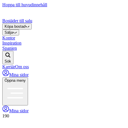
Hoppa till huvudinnehåll
Bostäder till salu
Köpa bostad
Sälja
Kontor
Inspiration
Spanien
Sök
Karriär
Om oss
Mina sidor
Öppna meny
Mina sidor
190