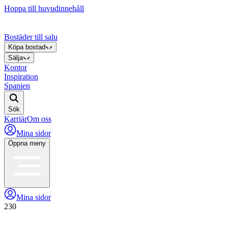
Hoppa till huvudinnehåll
Bostäder till salu
Köpa bostad
Sälja
Kontor
Inspiration
Spanien
Sök
Karriär
Om oss
Mina sidor
Öppna meny
Mina sidor
230