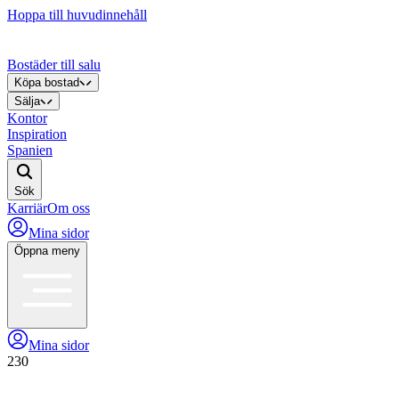
Hoppa till huvudinnehåll
Bostäder till salu
Köpa bostad
Sälja
Kontor
Inspiration
Spanien
Sök
Karriär
Om oss
Mina sidor
Öppna meny
Mina sidor
230