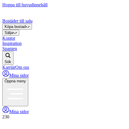
Hoppa till huvudinnehåll
Bostäder till salu
Köpa bostad
Sälja
Kontor
Inspiration
Spanien
Sök
Karriär
Om oss
Mina sidor
Öppna meny
Mina sidor
230