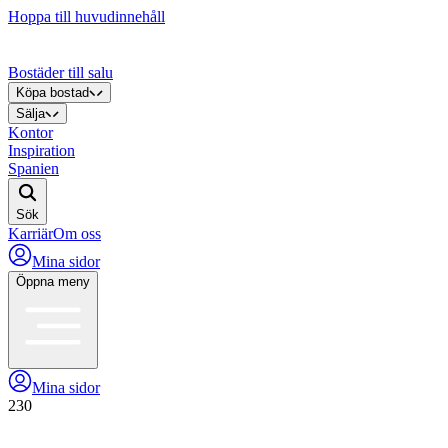
Hoppa till huvudinnehåll
Bostäder till salu
Köpa bostad
Sälja
Kontor
Inspiration
Spanien
Sök
Karriär
Om oss
Mina sidor
Öppna meny
Mina sidor
230