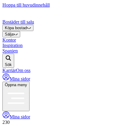
Hoppa till huvudinnehåll
Bostäder till salu
Köpa bostad
Sälja
Kontor
Inspiration
Spanien
Sök
Karriär
Om oss
Mina sidor
Öppna meny
Mina sidor
230