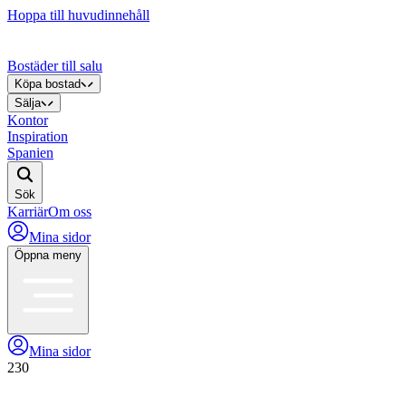
Hoppa till huvudinnehåll
Bostäder till salu
Köpa bostad
Sälja
Kontor
Inspiration
Spanien
Sök
Karriär
Om oss
Mina sidor
Öppna meny
Mina sidor
230