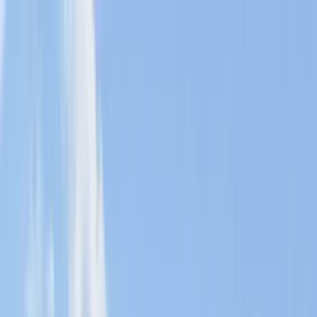
Hoppa till huvudinnehåll
Bostäder till salu
Köpa bostad
Sälja
Kontor
Inspiration
Spanien
Sök
Karriär
Om oss
Mina sidor
Öppna meny
Mina sidor
Lägenhet till salu