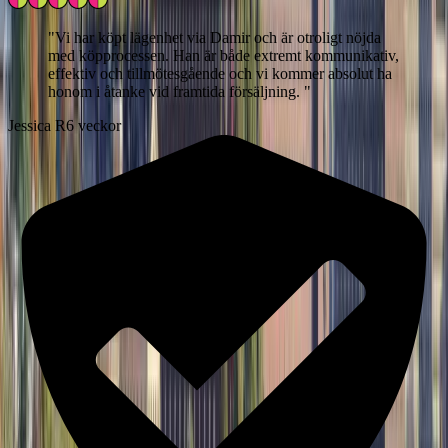
"
Vi har köpt lägenhet via Damir och är otroligt nöjda
med köpprocessen. Han är både extremt kommunikativ,
effektiv och tillmötesgående och vi kommer absolut ha
honom i åtanke vid framtida försäljning.
"
Jessica R
6 veckor