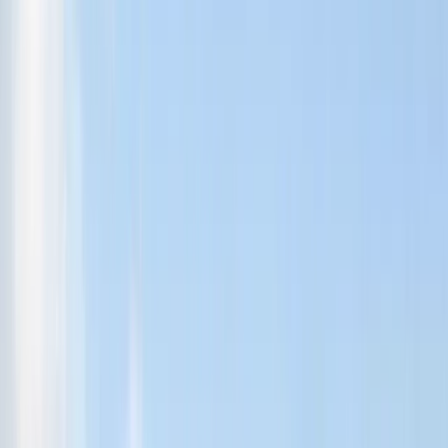
Vare sig du ska köpa eller sälja din bostad och vill boka en
värdering, har frågor om vårt utbud av bostäder eller behöver
rådgivning inför en försäljning – vi finns här. Kontakta oss idag för
ett förutsättningslöst möte.
Kontakt
Besöksadress:
Hantverkargatan 42
112 21 Stockholm
Telefon:
08-651 40 80
E-post:
kungsholmen@husmanhagberg.se
Kontakta HusmanHagberg Kungsholmen
Lägenhet till salu Kungsholmen – Vanliga