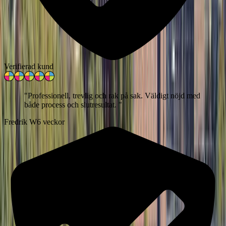
Verifierad kund
"
Professionell, trevlig och rak på sak. Väldigt nöjd med
både process och slutresultat.
"
Fredrik W
6 veckor