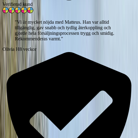
Verifierad kund
"
Vi är mycket nöjda med Matteus. Han var alltid
tillgänglig, gav snabb och tydlig återkoppling och
gjorde hela försäljningsprocessen trygg och smidig.
Rekommenderas varmt.
"
Olivia H
8 veckor