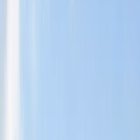
perfekt kombination av stadspuls och härliga promenadstråk längs
vattnet – allt bara runt hörnet, oavsett i vilket område på
Kungsholmen. Här finns ett brett utbud av restauranger, caféer och
butiker, samt närhet till goda kommunikationer som tunnelbana och
bussar – vilket gör vardagen smidig och bekväm.
Du kan njuta av både stadsliv och lugn i områden som
Kungsholmstorg, Kristineberg och Fredhäll, där många uppskattar
den avslappnade atmosfären och gångavstånd till vackra stränder
längs Norr Mälarstrand. Oavsett var på Kungsholmen du väljer att
bo, får du nära till naturen, kultur och puls.
Från lugna bostadskvarter, till mer pulserande områden –
Kungsholmen har mycket att erbjuda för alla, oavsett vad man söker.
Kontakta HusmanHagberg på
Kungsholmen
Våra kunniga mäklare har god kännedom om Kungsholmen och
hjälper dig gärna med allt från visningar och prissättning till en trygg
och lyckad bostadsaffär. Vi strävar alltid efter att du ska känna dig
väl omhändertagen genom hela processen.