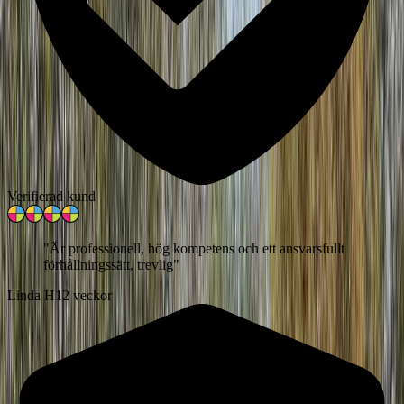
Verifierad kund
"
Är professionell, hög kompetens och ett ansvarsfullt
förhållningssätt, trevlig
"
Linda H
12 veckor