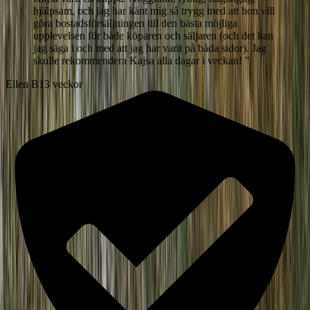
hjälpsam, och jag har känt mig så trygg med att hon vill
göra bostadsförsäljningen till den bästa möjliga
upplevelsen för både köparen och säljaren (och det kan
jag säga i och med att jag har varit på båda sidor). Jag
skulle rekommendera Kajsa alla dagar i veckan!
"
Ellen B
13 veckor