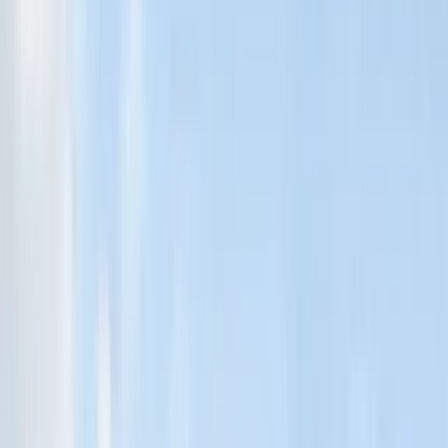
frågor och svar
Vad påverkar en lägenhets värde på Kungsholmen?
Flera faktorer påverkar värdet, till exempel läge, storlek, skick och
föreningens ekonomi. Om det finns balkong, hiss och tillgång till
gemensamma utrymmen kan även det påverka värdet. Kungholmen
är ett av Stockholms mest attraktiva områden på grund av närheten
till både stadspulsen och natursköna promenadstråk längs vattnet.
Hur bokar jag in mig på visning på Kungsholmen?
Att boka in dig på visning är enkelt. Kontakta oss på
HusmanHagberg så får du mer information om kommande
visningar, hjälp att hitta matchande bostäder och vi bokar in
visningstider som passar dig. Du kan också fylla i en
intresseanmälan för den lägenhet du är intresserad av, där du kan
ange om du vill veta mer eller bevaka slutpriset. Upptäck våra
bostäder till salu på Kungsholmen just nu:
Bostäder till salu på
Kungsholmen
.
Vad bör jag tänka på när jag köper lägenhet på Kungsholmen?
Se till att du har koll på föreningens ekonomi, eventuella
renoveringar och kommande underhåll. Du som köpare har