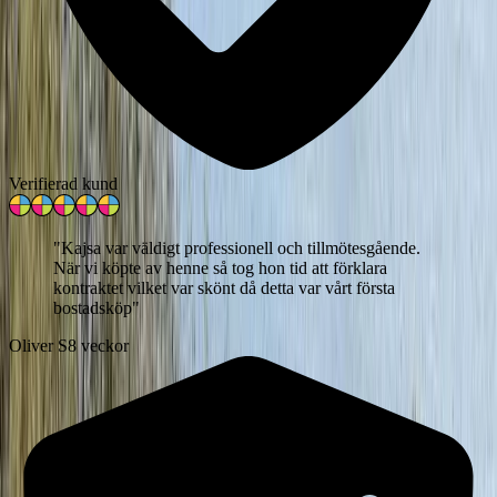
Verifierad kund
"
Kajsa var väldigt professionell och tillmötesgående.
När vi köpte av henne så tog hon tid att förklara
kontraktet vilket var skönt då detta var vårt första
bostadsköp
"
Oliver S
8 veckor