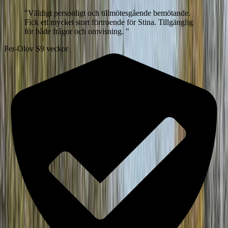
"
Väldigt personligt och tillmötesgående bemötande.
Fick ett mycket stort förtroende för Stina. Tillgänglig
för både frågor och omvisning.
"
Per-Olov S
9 veckor