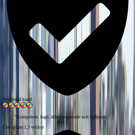
Verifierad kund
"
Kompetent, lugn, tillmötesgående och hjälpsam.
"
Clas-göran L
3 veckor