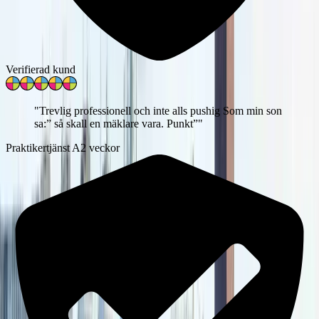
Verifierad kund
"
Trevlig professionell och inte alls pushig Som min son
sa:” så skall en mäklare vara. Punkt”
"
Praktikertjänst A
2 veckor