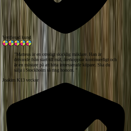
Verifierad kund
"
Matteus är en otroligt skicklig mäklare. Han är
drivande från start till mål, återkopplar kontinuerligt och
är en mästare på att hitta intresserade köpare. Ska du
sälja i Stockholm så ring honom.
"
Joakim K
13 veckor