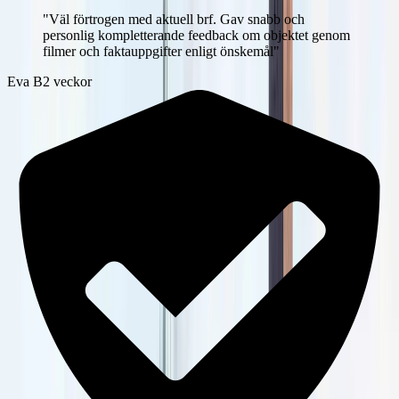
"
Väl förtrogen med aktuell brf. Gav snabb och
personlig kompletterande feedback om objektet genom
filmer och faktauppgifter enligt önskemål
"
Eva B
2 veckor