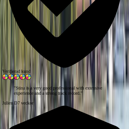
Verifierad kund
"
Stina is a very good professional with extensive
experience and a strong track record.
"
Julien D
7 veckor