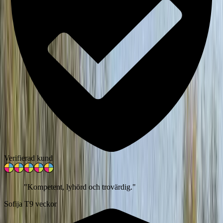
Verifierad kund
"
Kompetent, lyhörd och trovärdig.
"
Sofija T
9 veckor