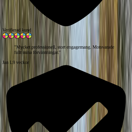
Verifierad kund
"
Mycket professionell, stort engagemang. Motsvarade
fullt mina förväntningar.
"
Jan L
9 veckor