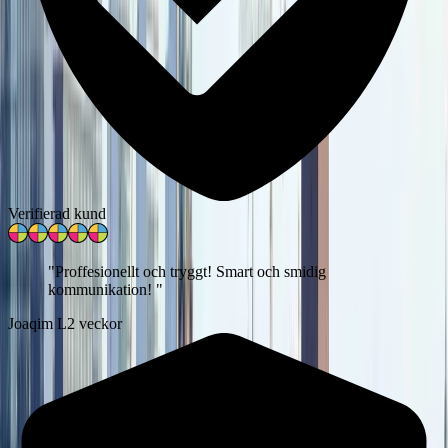
Verifierad kund
"
Proffesionellt och tryggt! Smart och smidig
kommunikation!
"
Joaqim L
2 veckor