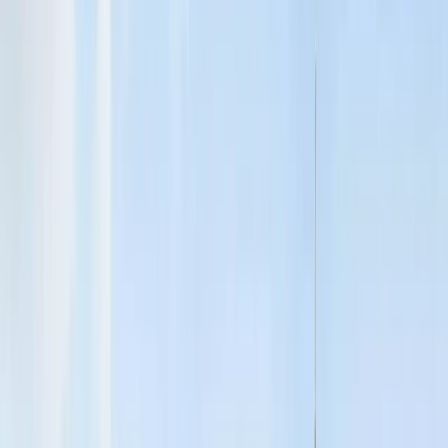
dessutom undersökningsplikt, så undersök lägenhetens skick och
eventuella kommande byggprojekt i närheten. Var också noga med
att ha din budget och lånelöfte klart innan du lägger bud.
Vad bör jag tänka på när jag ska sälja min lägenhet?
Börja med att kontakta en mäklare för planering och prissättning.
Förbered lägenheten genom att städa, rensa och göra eventuella
förbättringar som höjer helhetsintrycket. Ha viktiga dokument, till
exempel årsredovisningar och information om renoveringar, redo.
Tillsammans med mäklaren diskuterar ni marknadsföring och
visningar för bästa möjliga resultat.
Hur mycket behöver jag i kontantinsats när jag köper
lägenhet?
Du behöver minst 10 % av bostadens köpeskilling i kontantinsats,
eftersom bolånet får uppgå till högst 90% av bostadens värde.
Omdömen från våra kunder
4.8
/5