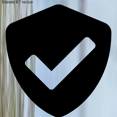
Etienne R
7 veckor