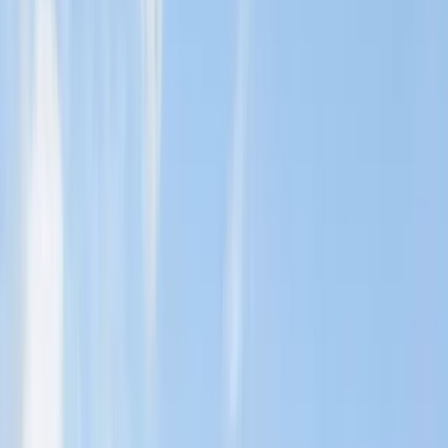
mötet och
värdering av din lägenhet
, till dess att alla avtal är
signerade och nycklarna är överlämnade till den nya ägaren.
Med HusmanHagberg får du en engagerad mäklare genom hela din
bostadsresa. En lyckad bostadsaffär sträcker sig längre än en annons
och med våra skräddarsydda tjänster ger vi dig de bästa
förutsättningarna när du ska sälja din bostad. Oavsett hur
marknadsläget ser ur, får vi bostäder sålda.
Vill du sälja, men inte riktigt än?
Oavsett om du står i begrepp att
sälja din bostad nu eller om du funderar på att göra det längre fram,
maximerar vår tjänst Kommande® dina förutsättningar. Det är vårt
beprövade sätt att skapa förväntan, nyfikenhet och köplust hos rätt
spekulanter, samtidigt som du får både råd och tid att höja värdet på
din bostad.
Boka kostnadsfri värdering
Läs mer om Kommande®
Att bo på Kungsholmen
Kungsholmen är ett mycket attraktivt område som erbjuder en