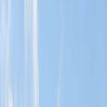
marknaden ser ut
När du vill köpa lägenhet på Kungsholmen
För oss är det viktigt att du känner dig trygg genom hela processen –
från din första intresseanmälan och visning, tills det är dags att
signera kontraktet och flytta in.
Vi har ett brett urval av lägenheter till salu på Kungsholmen,
Stockholm, och hjälper dig gärna att boka en visning som passar
dig. Du kan välja mellan vackra sekelskifteslägenheter eller
modernare lägenheter som passar hela familjen.
Kontakta oss för mer information om aktuella visningar och tips på
vilka områden som kan passa dina behov och önskemål.
Lägenheter till salu på Kungsholmen
När du vill sälja lägenhet på Kungsholmen
Som säljare ska du känna dig välinformerad och trygg från det första