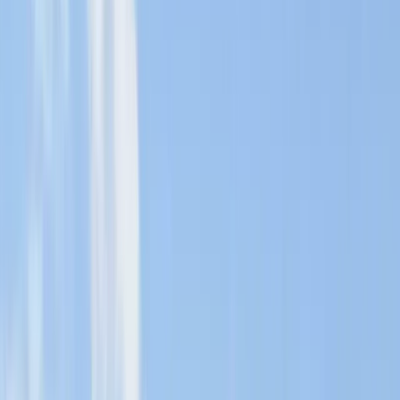
Kungsholmen
Är du intresserad av att köpa eller sälja lägenhet på Kungsholmen?
Då är du varmt välkommen till oss på HusmanHagberg.
För dig som vill köpa lägenhet på Kungsholmen finns många olika
boendealternativ – från nyproducerade bostadsrätter, till charmiga
sekelskifteslägenheter. Allt med närheten av stadens puls, samtidigt
som du har nära till vackra promenadstråk längs vattnet.
Tack vare vår långa erfarenhet av att förmedla lägenheter på
Kungsholmen, i kombination med djup lokalkännedom, hjälper vi
dig att hitta ett boende som passar dina önskemål, i en stadsdel som
kombinerar stadskänsla med rofyllda miljöer. Kontakta oss när du
vill göra en lyckad bostadsaffär och ta första steget mot ditt nya
drömhem.
Kontakta HusmanHagberg Kungsholmen
Vi får bostäder sålda – oavsett hur