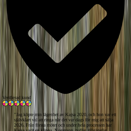
Verifierad kund
"
Jag köpte min lägenhet av Kajsa 2020, och hon var ett
självklart val att ringa när det var dags för mig att sälja
2026. Från första mötet och under hela processen har
Kajsa varit en klippa. Noggrann, tydlig, tillgänglig,