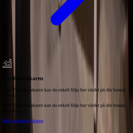
Värdebevakaren
Med Värdebevakaren kan du enkelt följa hur värdet på din bostad
utvecklas.
Med Värdebevakaren kan du enkelt följa hur värdet på din bostad
utvecklas.
Boka värdebevakaren