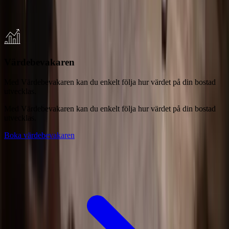
Värdebevakaren
Med Värdebevakaren kan du enkelt följa hur värdet på din bostad
utvecklas.
Med Värdebevakaren kan du enkelt följa hur värdet på din bostad
utvecklas.
Boka värdebevakaren