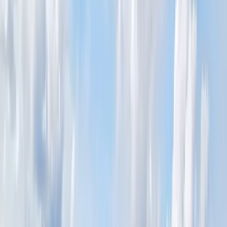
Om du inte vill lägga ut din bostad direkt kan Kommande® vara ett
sätt att skapa förväntan hos köpare samtidigt som du får tid att
förbereda försäljningen.
Boka kostnadsfri värdering
Läs mer om Kommande®
HusmanHagberg – vi kan Åre
Hos HusmanHagberg i Åre möter du engagerade mäklare med lång
erfarenhet och god lokalkännedom om fjällvärlden. Vi hjälper dig att
köpa eller sälja bostad – oavsett om det gäller fjällstuga, lägenhet
eller villa i Åre kommun.
Med personlig rådgivning och trygg service guidar vi dig genom
hela affären, så att du kan känna dig säker från första kontakt till
avslutad bostadsaffär.
Kontakta HusmanHagberg i Åre
Hus till salu Åre – Vanliga frågor och