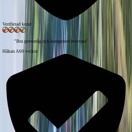
Verifierad kund
"
Bra personlig och kompetent leverans
"
Håkan A
69 veckor