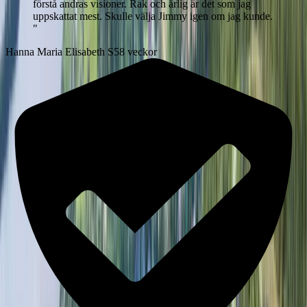
förstå andras visioner. Rak och ärlig är det som jag
uppskattat mest. Skulle välja Jimmy igen om jag kunde.
"
Hanna Maria Elisabeth S
58 veckor