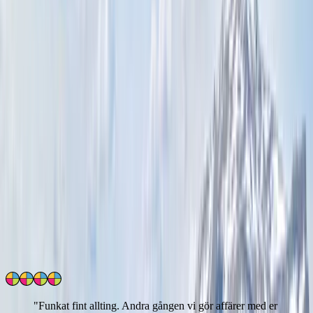
Hur mycket behöver jag i kontantinsats när jag köper hus?
Som köpare kan du normalt låna upp till 90 % av bostadens värde,
vilket innebär att du behöver en kontantinsats på minst 10 %. Att ha
finansieringen ordnad innan visningar ger dig bättre förutsättningar i
en köpprocess.
Kontakta HusmanHagberg i Åre för att värdera bostad, boka visning
eller diskutera nästa steg i ditt bostadsköp eller din försäljning. Vi ser
fram emot att prata med dig och hjälpa dig vidare.
Omdömen från våra kunder
4.7
/5
Läs
129
uppriktiga kundomdömen
Hur verifieras kundrelationen?
"
Funkat fint allting. Andra gången vi gör affärer med er