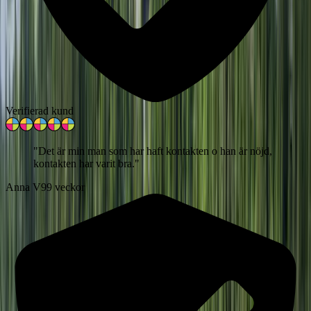
Verifierad kund
"
Det är min man som har haft kontakten o han är nöjd,
kontakten har varit bra.
"
Anna V
99 veckor