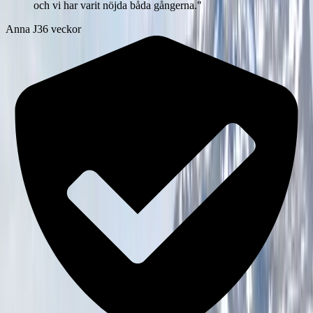
och vi har varit nöjda båda gångerna.
"
Anna J
36 veckor