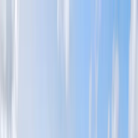
Hoppa till huvudinnehåll
Bostäder till salu
Köpa bostad
Sälja
Kontor
Inspiration
Spanien
Sök
Karriär
Om oss
Mina sidor
Öppna meny
Mina sidor
Hus till salu Åre