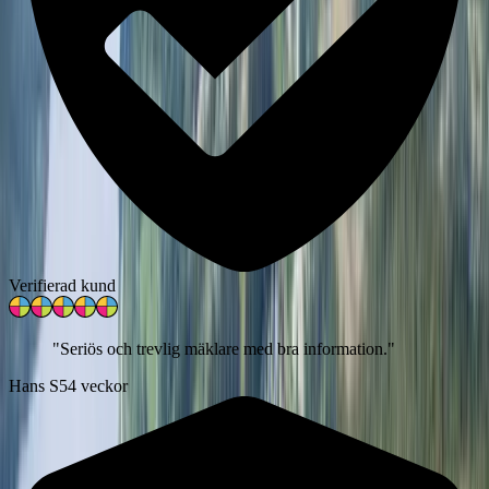
Verifierad kund
"
Seriös och trevlig mäklare med bra information.
"
Hans S
54 veckor