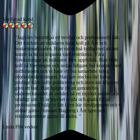
Verifierad kund
"
Jag blev bemött på ett trevligt och professionellt sätt.
Det märktes att mäklaren hade koll på Åre och
bostadsmarknaden. Han var också tydlig med att det
kunde ta tid då köparna varit restriktiva. Våra
förväntningar på mäklaren blev uppfyllda. Han hade
koll på föreningen och sedan tidigare bra kontakt med
ordföranden och vi hade ett bra samarbete kring
objektsbeskrivningen. Han gav oss bra råd kring
prisläge både inför publicering och även när köparen
givit ett bud. Han hjälpte till att genomföra
undertecknandet av avtalen på ett mycket snabbt och
smidigt sätt. Vi är mycket nöjda och glada för all
professionell hjälp vi fått i den här försäljningen och vi
anlitar gärna Husman Hagberg i Åre igen och
rekommenderar gärna till andra.
"
Linda F
84 veckor