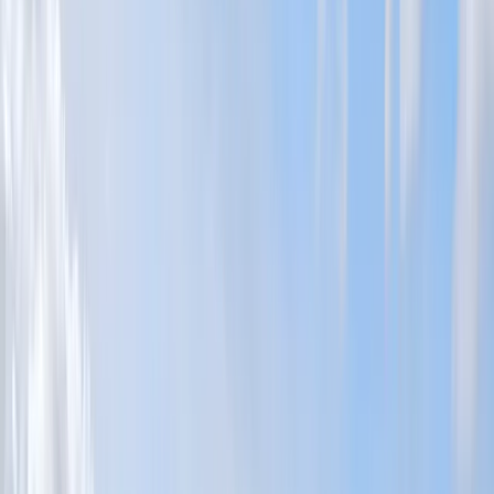
Välkommen till HusmanHagberg – din trygga partner när du söker
hus till salu i Åre. Vi finns lokalt och nationellt, med närvaro på över
100 orter och erfarenhet sedan HusmanHagbergs start 1997. Här
berättar vi hur vi kan hjälpa dig att hitta rätt bostad i fjällen eller att
värdera din bostad inför en framtida försäljning.
Hus till salu i Åre