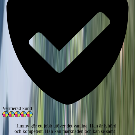
Verifierad kund
"
Jimmy gör ett jobb utöver det vanliga. Han är lyhörd
och kompetent. Han kan marknaden och kan se samt