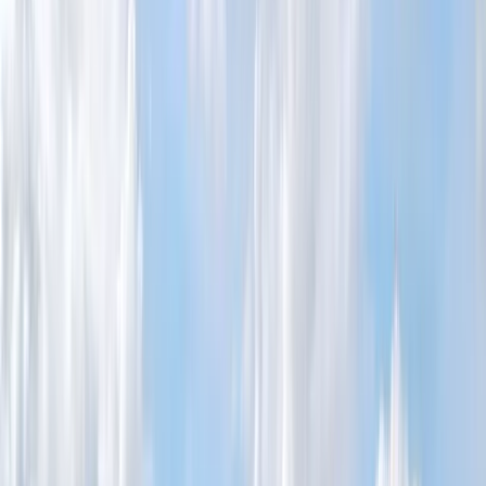
Bostäder till salu i Åre
Intresserad av nyproduktion?
Drömmer du om en nybyggd villa eller ett modernt fritidshus i Åre?
Vi visar pågående projekt, lediga tomter och nyproduktioner som
kan passa ditt behov. Skapa en bevakning så får du snabbt besked
när nya bostäder publiceras, eller kontakta oss för att få en
genomgång av aktuella projekt i regionen.
När du vill sälja hus i Åre
När du vill sälja din bostad i Åre får du stöd av en engagerad
mäklare som sitter lokalt och har erfarenhet av området. Vi erbjuder
kostnadsfri värdering och rådgivning om presentation i
bostadsannonsen, visningsupplägg och marknadstexter. Som kedja
med över 100 etablerade kontor och en lång historik sedan 1997
kombinerar vi lokal kännedom med nationell räckvidd. Det gör att vi
når relevanta köpare, marknadsför via flera kanaler och jobbar aktivt
för att skapa intresse kring din bostad.