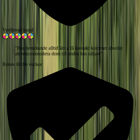
Verifierad kund
"
Bra bemötande alltid lätt a få kontakt kommer absolut
att rekommendera dom till andra hus säljare
"
Renée H
106 veckor