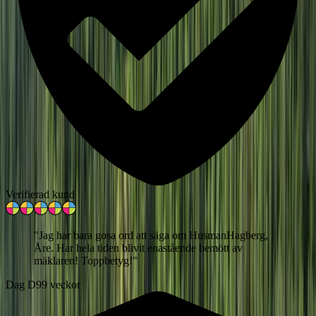
Verifierad kund
"
Jag har bara gosa ord att säga om HusmanHagberg,
Åre. Har hela tiden blivit enastående bemött av
mäklaren! Toppbetyg!
"
Dag D
99 veckor