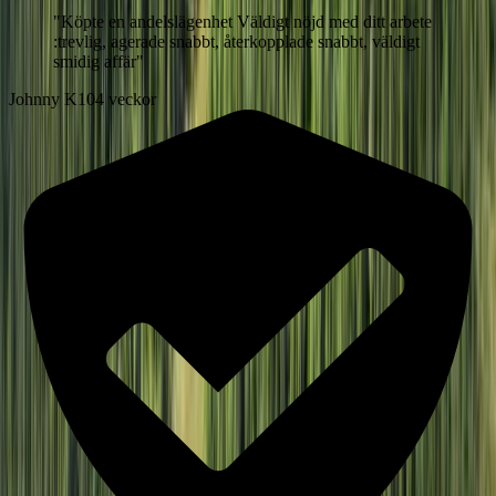
"
Köpte en andelslägenhet Väldigt nöjd med ditt arbete
:trevlig, agerade snabbt, återkopplade snabbt, väldigt
smidig affär
"
Johnny K
104 veckor