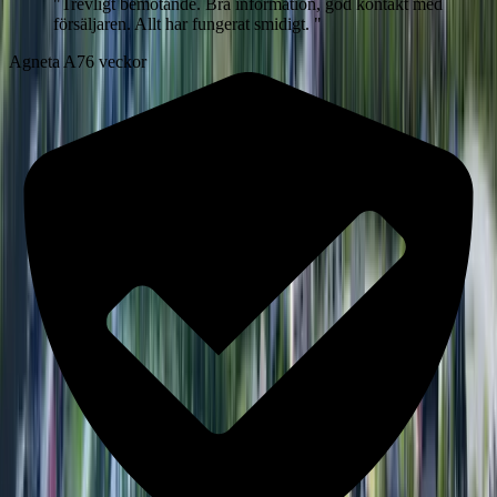
"
Trevligt bemötande. Bra information, god kontakt med
försäljaren. Allt har fungerat smidigt.
"
Agneta A
76 veckor