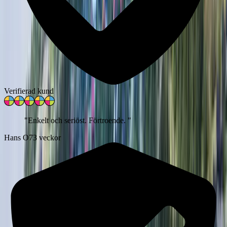
Verifierad kund
"
Enkelt och seriöst. Förtroende.
"
Hans O
73 veckor