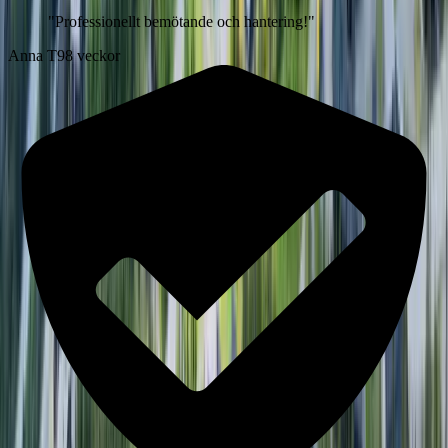
"
Professionellt bemötande och hantering!
"
Anna T
98 veckor