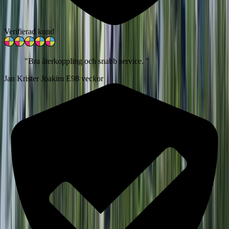
Verifierad kund
"
Bra återkoppling och snabb service.
"
Jan Krister Joakim E
98 veckor