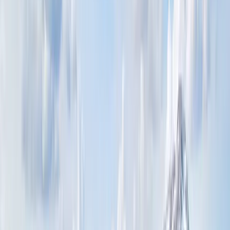
svar
Vad påverkar utropspriset på hus i Åre?
Utropspriset påverkas av flera faktorer: husets storlek, antal rum,
skick och byggår. Läge i förhållande till skidbackar, service, skolor
och kommunikationer spelar också roll. Dessutom påverkar det
rådande marknadsläget och efterfrågan i området.
Hur bokar jag en visning av hus till salu i Åre?
Kontakta HusmanHagberg i Åre så hjälper vi dig att boka en
fastighetsvisning. Vi ger praktisk information om visningstider, plats
och vilka bostäder som passar dina önskemål, och vi kan lägga upp
bevakningar för att du inte missar nya bostadsannonser.
Vad bör jag tänka på när jag köper hus i Åre?
Tänk igenom hur du vill använda bostaden – åretruntboende eller
fritid? Kontrollera närhet till service, skolor och kommunikationer
samt byggår och underhållsbehov. Se till att ha finansiering och
lånelöfte klart innan budgivning så att du står redo när rätt bostad
dyker upp.