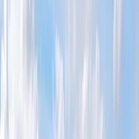
om områden, byggår och lämpliga boendealternativ. Vi guidar dig
till relevanta fastighetsvisningar och bostadsannonser och hjälper dig
att lägga upp bevakningar så att du snabbare hittar rätt bostadsköp.
Kontakta oss gärna för information om aktuella visningar och
bostäder till salu i Åre.
Bostäder till salu i Åre kommun
I Åre kommun i vackra Jämtlands län finns många attraktiva
bostäder till salu i Åre kommun – från moderna lägenheter med
balkong, hiss och utsikt över fjällen, till rymliga villor, radhus,
gårdar och naturnära fritidshus. Här kan du enkelt spara dina
favoriter, se varje bostad på karta, titta på bild, boarea, tomtstorlek
och antal rum, samt jämföra pris och område. Nya bostäder visas
varje vecka – ibland redan imorgon – så håll utkik efter de senaste
bostäderna som lagts ut till salu. Oavsett om du söker nyproduktion,
en mindre
lägenhet
med uteplats eller en stor fjällnära villa, kan du
använda funktionen “sök” och visa fler alternativ direkt på vår
webb. Här hittar du fler möjligheter än någonsin att hitta din nästa
bostad i Åre – där fjällen, naturen och friheten alltid finns nära.