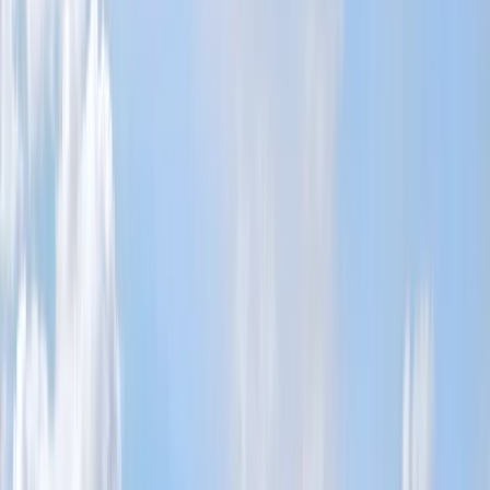
Att bo i Åre
Att bo i Åre innebär ett liv där naturen är nära och utbudet av
aktiviteter är stort året runt. Vintersäsongen präglas av skidåkning i
välutvecklade backar och afterski, medan sommaren erbjuder
vandringsleder, mountainbikeparker och fiske i klara fjällsjöar.
Orten lever också kulturellt: festivaler, konst- och matarrangemang
ger internationell prägel, samtidigt som lokala traditioner och
marknader bevarar byns identitet. För familjer finns skolor,
fritidsaktiviteter och föreningsliv som gör vardagen trygg och aktiv.
Resmöjligheterna är goda med nära avstånd till Åre Östersund
Airport och väl fungerande tåg- och vägförbindelser, vilket
underlättar både pendling och besök från vänner och familj.
När du vill köpa hus i Åre
När du vill köpa hus i Åre hjälper vi dig att hitta bostäder som
matchar din livsstil – från charmiga villor i bykärnan till fritidshus
med närhet till fjällens leder. Våra lokala fastighetsmäklare har djup
kännedom om Åres bostadsmarknad och kan ge konkret rådgivning