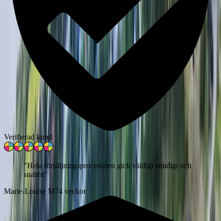
Verifierad kund
"
Hela försäljningsproceduren gick väldigt smidigt och
snabbt
"
Marie-Louise M
74 veckor